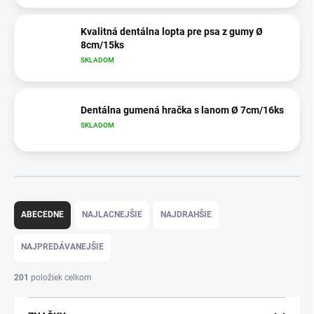
Kvalitná dentálna lopta pre psa z gumy Ø
8cm/15ks
SKLADOM
Dentálna gumená hračka s lanom Ø 7cm/16ks
SKLADOM
R
a
ABECEDNE
NAJLACNEJŠIE
NAJDRAHŠIE
d
e
NAJPREDÁVANEJŠIE
n
i
201
položiek celkom
e
p