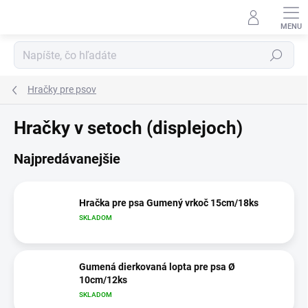
Prejsť
na
obsah
Hľadať
Hračky pre psov
Hračky v setoch (displejoch)
Najpredávanejšie
Hračka pre psa Gumený vrkoč 15cm/18ks
SKLADOM
Gumená dierkovaná lopta pre psa Ø
10cm/12ks
SKLADOM