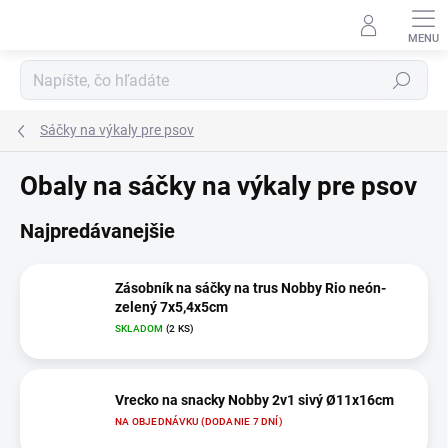
Prejsť
na
obsah
Hľadať
Sáčky na výkaly pre psov
Obaly na sáčky na výkaly pre psov
Najpredávanejšie
Zásobník na sáčky na trus Nobby Rio neón-
zelený 7x5,4x5cm
SKLADOM
(2 KS)
Vrecko na snacky Nobby 2v1 sivý Ø11x16cm
NA OBJEDNÁVKU (DODANIE 7 DNÍ)