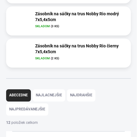
Zásobník na sáčky na trus Nobby Rio modrý
7x5,4x5cm
SKLADOM
(3 KS)
Zásobník na sáčky na trus Nobby Rio čierny
7x5,4x5cm
SKLADOM
(2 KS)
R
a
ABECEDNE
NAJLACNEJŠIE
NAJDRAHŠIE
d
e
NAJPREDÁVANEJŠIE
n
i
12
položiek celkom
e
p