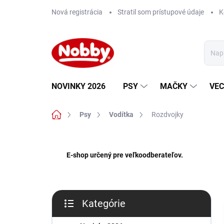
Prejsť
Nová registrácia
Stratil som prístupové údaje
K
na
obsah
NOVINKY 2026
PSY
MAČKY
VEC
Domov
Psy
Vodítka
Rozdvojky
B
o
E-shop určený pre veľkoodberateľov.
č
n
ý
p
Kategórie
a
Preskočiť
n
kategórie