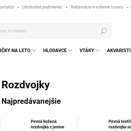
ontakty
Obchodné podmienky
Reklamácie a vrátenie tovaru
Hľadať
IČKY NA LETO
HLODAVCE
VTÁKY
AKVARIST
Rozdvojky
Najpredávanejšie
Pevná kožená
Pevná texti
rozdvojka z jemne
rozdvojka n