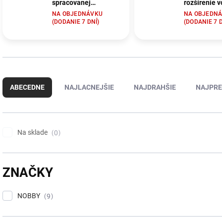
spracovanej
rozšírenie v
hovädzej kože na
pre psy Nob
NA OBJEDNÁVKU
NA OBJEDN
rozšírenie vodítka
Classic M s
(DODANIE 7 DNÍ)
(DODANIE 7 D
pre psy Nobby L-XL
2x40cm čer
R
a
ABECEDNE
NAJLACNEJŠIE
NAJDRAHŠIE
NAJPRE
d
e
n
i
Na sklade
0
e
p
r
o
ZNAČKY
d
u
NOBBY
9
k
t