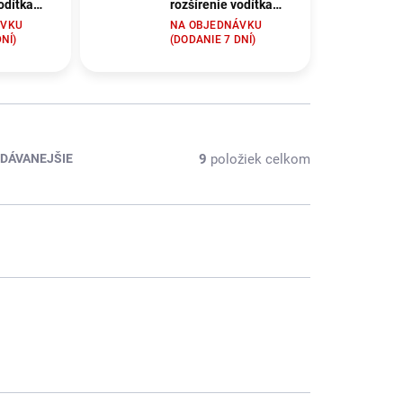
odítka
rozšírenie vodítka
by
pre psy Nobby
ÁVKU
NA OBJEDNÁVKU
 dĺžkou
Classic L s dĺžkou
NÍ)
(DODANIE 7 DNÍ)
vená
2x45cm čierna
9
položiek celkom
DÁVANEJŠIE