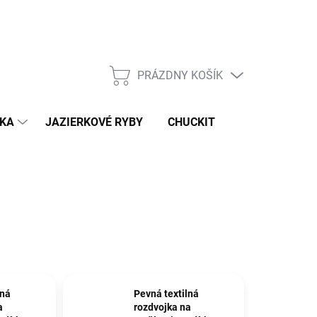
Podmienky ochrany osobných údajov
PRÁZDNY KOŠÍK
NÁKUPNÝ
KOŠÍK
IKA
JAZIERKOVÉ RYBY
CHUCKIT
lná
Pevná textilná
a
rozdvojka na