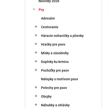
Novinky 2026
e
l
Psy
Adresáre
Cestovanie
Háracie nohavičky a plienky
Hračky pre psov
Misky a zásobníky
Doplnky ku krmivu
Pochúťky pre psov
Nálepky s motívom psov
Pelechy pre psov
Obojky
Náhubky a ohlávky