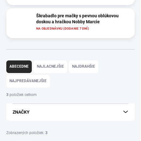
Škrabadlo pre mačky s pevnou oblúkovou
doskou a hračkou Nobby Marcie
NA OBJEDNÁVKU (DODANIE 7 DNÍ)
R
a
ABECEDNE
NAJLACNEJŠIE
NAJDRAHŠIE
d
e
NAJPREDÁVANEJŠIE
n
i
3
položiek celkom
e
p
ZNAČKY
r
o
d
Zobrazených položiek:
3
u