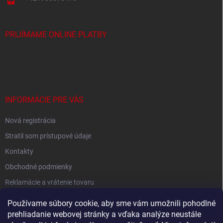
p
i
s
PRIJÍMAME ONLINE PLATBY
u
INFORMÁCIE PRE VÁS
Nová registrácia
Stratil som prístupové údaje
Kontakty
Obchodné podmienky
Reklamácie a vrátenie tovaru
Podmienky ochrany osobných údajov
Používame súbory cookie, aby sme vám umožnili pohodlné
prehliadanie webovej stránky a vďaka analýze neustále