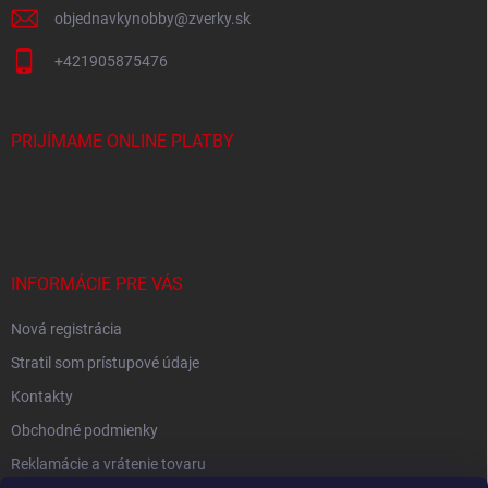
p
objednavkynobby
@
zverky.sk
i
s
+421905875476
u
PRIJÍMAME ONLINE PLATBY
INFORMÁCIE PRE VÁS
Nová registrácia
Stratil som prístupové údaje
Kontakty
Obchodné podmienky
Reklamácie a vrátenie tovaru