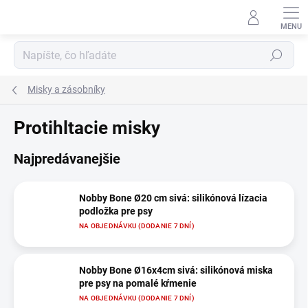
Prejsť
na
obsah
Hľadať
Misky a zásobníky
Protihltacie misky
Najpredávanejšie
Nobby Bone Ø20 cm sivá: silikónová lízacia
podložka pre psy
NA OBJEDNÁVKU (DODANIE 7 DNÍ)
Nobby Bone Ø16x4cm sivá: silikónová miska
pre psy na pomalé kŕmenie
NA OBJEDNÁVKU (DODANIE 7 DNÍ)