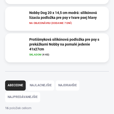
Nobby Dog 20 x 14,5 cm modrá: silikónová
lízacia podložka pre psy v tvare psej hlavy
NA OBJEDNÁVKU (DODANIE 7 DNÍ)
Protišmyková silikónová podložka pre psy s
prekážkami Nobby na pomalé jedenie
41x27cm
SKLADOM
(4 KS)
R
a
ABECEDNE
NAJLACNEJŠIE
NAJDRAHŠIE
d
e
NAJPREDÁVANEJŠIE
n
i
16
položiek celkom
e