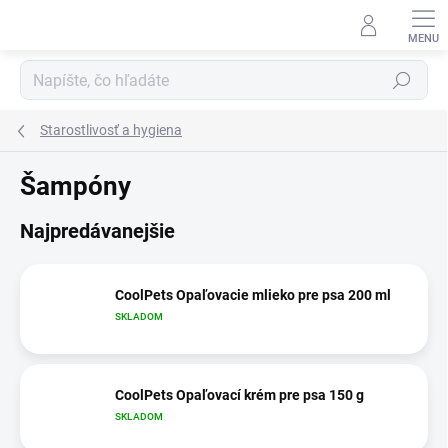
Prejsť
na
obsah
Hľadať
Starostlivosť a hygiena
Šampóny
Najpredávanejšie
CoolPets Opaľovacie mlieko pre psa 200 ml
SKLADOM
CoolPets Opaľovací krém pre psa 150 g
SKLADOM