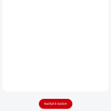
SKLADOM
NA OBJEDNÁVKU (DODANIE 7
(1 KS)
DNÍ)
Šampón pre psy na
Šampón pre psy proti
ľahké rozčesanie srsti
parazitom a
Nobby 300ml
odstránenie pachu
Nobby 1000ml
Detail
Detail
Rozčesávací šampón s
Šampón pre psov s
bambuckým maslom pre psy
levanduľou na odpudzovanie
s objemom 300ml.
parazitov a neutralizovanie
pachov a objemom 1000ml.
Načítať 8 ďalších