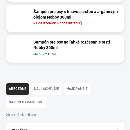
Šampón pre psy s tmavou srsťou a argánovým
olejom Nobby 300ml
NA OBJEDNÁVKU (DODANIE 7 DNÍ)
Šampón pre psy na ľahké rozčesanie srsti
Nobby 300ml
SKLADOM
(1 KS)
R
a
ABECEDNE
NAJLACNEJŠIE
NAJDRAHŠIE
d
e
NAJPREDÁVANEJŠIE
n
i
20
položiek celkom
e
p