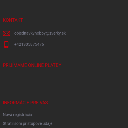
p
i
e
ä
p
t
r
i
KONTAKT
v
e
k
y
objednavkynobby
@
zverky.sk
v
ý
+421905875476
p
i
s
PRIJÍMAME ONLINE PLATBY
u
INFORMÁCIE PRE VÁS
Nová registrácia
Stratil som prístupové údaje