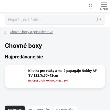
Prejsť
na
obsah
Hľadať
Chovné boxy a príslušenstvo
Chovné boxy
Najpredávanejšie
Klietka pre vtáky a malé papagáje Nobby AF
SV 122,5x35x42cm
NA OBJEDNÁVKU (DODANIE 7 DNÍ)
R
a