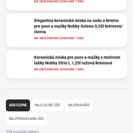
NA OBJEDNÁVKU (DODANIE 7 DNÍ)
Elegantná keramická miska na vodu a krmivo
pre psov a mačky Nobby Soleno 0,35l krémová/
čierna
NA OBJEDNÁVKU (DODANIE 7 DNÍ)
Keramická miska pre psov a mačky s motívom
labky Nobby Strio L 1,25l ružová/krémová
NA OBJEDNÁVKU (DODANIE 7 DNÍ)
R
a
ABECEDNE
NAJLACNEJŠIE
NAJDRAHŠIE
d
e
NAJPREDÁVANEJŠIE
n
i
115
položiek celkom