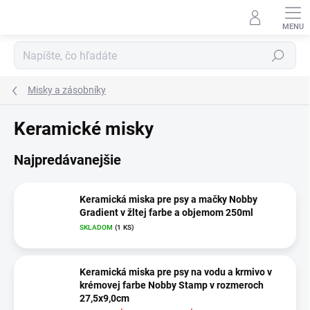
Prejsť
na
obsah
Hľadať
Misky a zásobníky
Keramické misky
Najpredávanejšie
Keramická miska pre psy a mačky Nobby
Gradient v žltej farbe a objemom 250ml
SKLADOM
(1 KS)
Keramická miska pre psy na vodu a krmivo v
krémovej farbe Nobby Stamp v rozmeroch
27,5x9,0cm