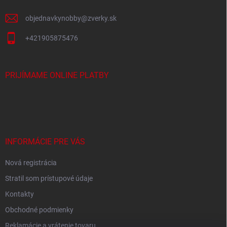
ý
e
p
objednavkynobby
@
zverky.sk
i
s
+421905875476
u
PRIJÍMAME ONLINE PLATBY
INFORMÁCIE PRE VÁS
Nová registrácia
Stratil som prístupové údaje
Kontakty
Obchodné podmienky
Reklamácie a vrátenie tovaru