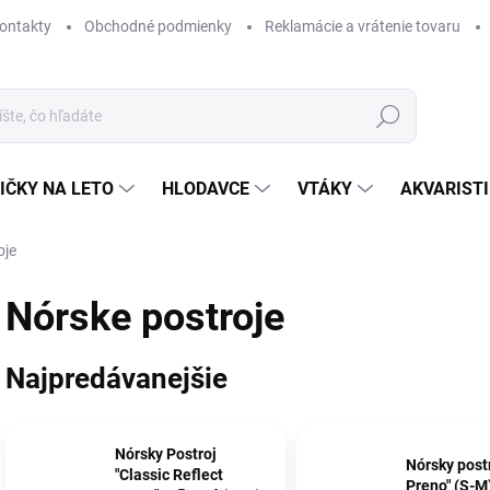
ontakty
Obchodné podmienky
Reklamácie a vrátenie tovaru
Hľadať
IČKY NA LETO
HLODAVCE
VTÁKY
AKVARIST
oje
Nórske postroje
Najpredávanejšie
Nórsky Postroj
Nórsky post
"Classic Reflect
Preno" (S-M