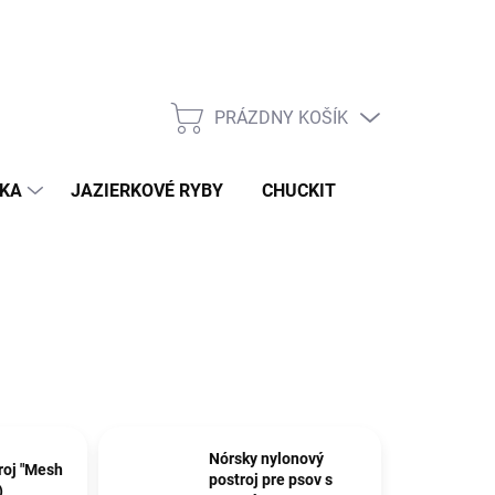
Podmienky ochrany osobných údajov
PRÁZDNY KOŠÍK
NÁKUPNÝ
KOŠÍK
IKA
JAZIERKOVÉ RYBY
CHUCKIT
Nórsky nylonový
roj "Mesh
postroj pre psov s
)