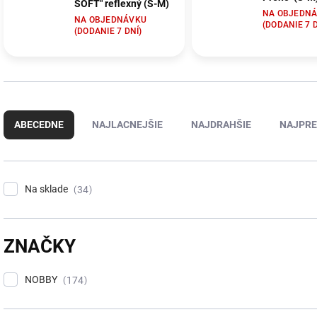
SOFT" reflexný (S-M)
NA OBJEDN
NA OBJEDNÁVKU
(DODANIE 7 D
(DODANIE 7 DNÍ)
R
a
ABECEDNE
NAJLACNEJŠIE
NAJDRAHŠIE
NAJPRE
d
e
n
i
Na sklade
34
e
p
r
o
ZNAČKY
d
u
NOBBY
174
k
t