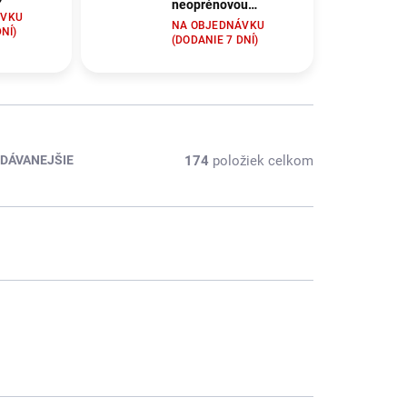
neoprénovou
ÁVKU
podšívkou Nobby
NA OBJEDNÁVKU
NÍ)
Classic Preno L v
(DODANIE 7 DNÍ)
mätovej farbe
174
položiek celkom
DÁVANEJŠIE