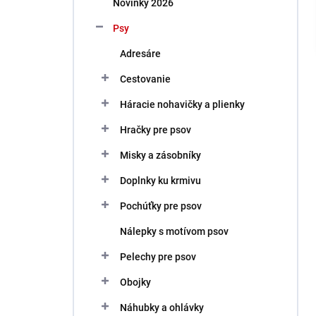
Novinky 2026
e
l
Psy
Adresáre
Cestovanie
Háracie nohavičky a plienky
Hračky pre psov
Misky a zásobníky
Doplnky ku krmivu
Pochúťky pre psov
Nálepky s motívom psov
Pelechy pre psov
Obojky
Náhubky a ohlávky