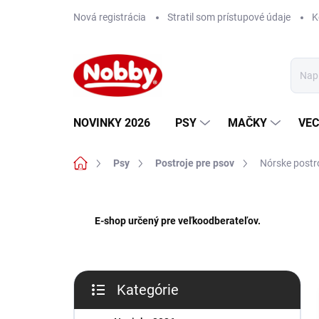
Prejsť
Nová registrácia
Stratil som prístupové údaje
K
na
obsah
NOVINKY 2026
PSY
MAČKY
VEC
Domov
Psy
Postroje pre psov
Nórske postr
B
o
E-shop určený pre veľkoodberateľov.
č
n
ý
p
Kategórie
a
Preskočiť
n
kategórie