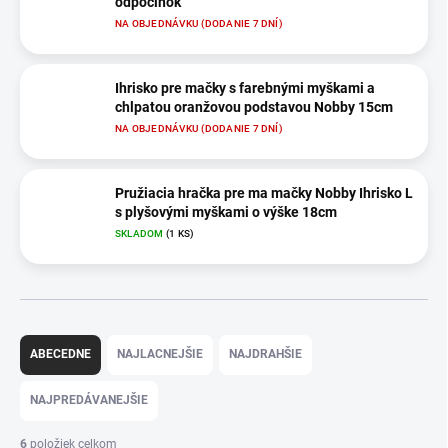
odpočinok
NA OBJEDNÁVKU (DODANIE 7 DNÍ)
Ihrisko pre mačky s farebnými myškami a
chlpatou oranžovou podstavou Nobby 15cm
NA OBJEDNÁVKU (DODANIE 7 DNÍ)
Pružiacia hračka pre ma mačky Nobby Ihrisko L
s plyšovými myškami o výške 18cm
SKLADOM
(1 KS)
R
a
ABECEDNE
NAJLACNEJŠIE
NAJDRAHŠIE
d
e
NAJPREDÁVANEJŠIE
n
i
6
položiek celkom