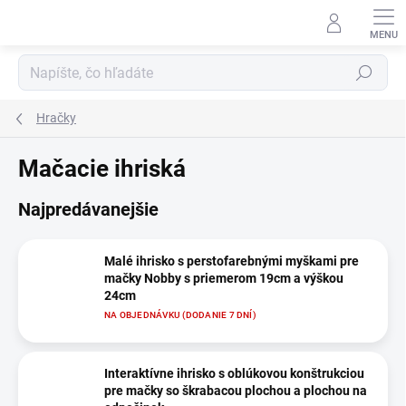
Prejsť
na
obsah
Hľadať
Hračky
Mačacie ihriská
Najpredávanejšie
Malé ihrisko s perstofarebnými myškami pre
mačky Nobby s priemerom 19cm a výškou
24cm
NA OBJEDNÁVKU (DODANIE 7 DNÍ)
Interaktívne ihrisko s oblúkovou konštrukciou
pre mačky so škrabacou plochou a plochou na