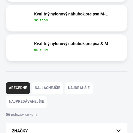
Kvalitný nylonový náhubok pre psa M-L
SKLADOM
Kvalitný nylonový náhubok pre psa S-M
SKLADOM
R
a
ABECEDNE
NAJLACNEJŠIE
NAJDRAHŠIE
d
e
NAJPREDÁVANEJŠIE
n
i
56
položiek celkom
e
p
ZNAČKY
r