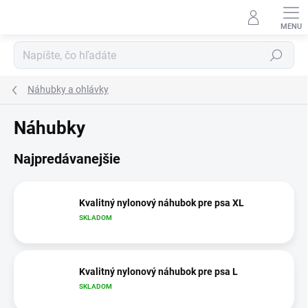
Prejsť
na
obsah
Hľadať
Náhubky a ohlávky
Náhubky
Najpredávanejšie
Kvalitný nylonový náhubok pre psa XL
SKLADOM
Kvalitný nylonový náhubok pre psa L
SKLADOM