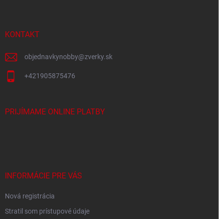
p
i
e
ä
p
t
r
i
KONTAKT
v
e
k
y
objednavkynobby
@
zverky.sk
v
ý
+421905875476
p
i
s
PRIJÍMAME ONLINE PLATBY
u
INFORMÁCIE PRE VÁS
Nová registrácia
Stratil som prístupové údaje