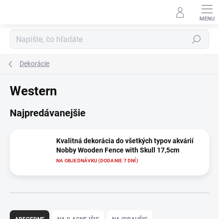
Prejsť
na
obsah
Hľadať
Dekorácie
Western
Najpredávanejšie
Kvalitná dekorácia do všetkých typov akvárií
Nobby Wooden Fence with Skull 17,5cm
NA OBJEDNÁVKU (DODANIE 7 DNÍ)
R
a