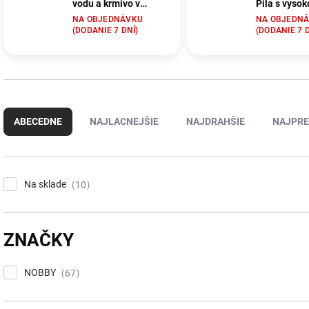
vodu a krmivo v
Pila s vyso
oranžovej farbe
Pila 250ml
NA OBJEDNÁVKU
NA OBJEDN
125ml
svetlomodr
(DODANIE 7 DNÍ)
(DODANIE 7 D
R
a
ABECEDNE
NAJLACNEJŠIE
NAJDRAHŠIE
NAJPRE
d
e
n
i
Na sklade
10
e
p
r
o
ZNAČKY
d
u
NOBBY
67
k
t