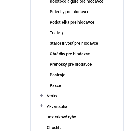
Kolotoče a gule pre hlodavce
Pelechy pre hlodavce
Podstielka pre hlodavce
Toalety
Starostlivosť pre hlodavce
Ohrádky pre hlodavce
Prenosky pre hlodavce
Postroje
Pasce
Vtáky
Akvaristika
Jazierkové ryby
ChuckIt