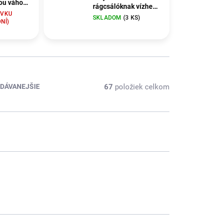
kou váhou
rágcsálóknak vízhez
ÁVKU
és élelemhez Nobby
SKLADOM
(3 KS)
á
NÍ)
Nibble M méret
67
položiek celkom
DÁVANEJŠIE