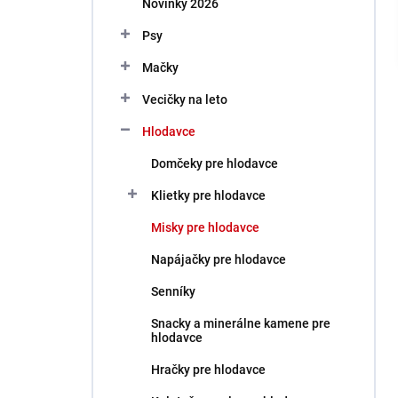
Novinky 2026
e
l
Psy
Mačky
Vecičky na leto
Hlodavce
Domčeky pre hlodavce
Klietky pre hlodavce
Misky pre hlodavce
Napájačky pre hlodavce
Senníky
Snacky a minerálne kamene pre
hlodavce
Hračky pre hlodavce