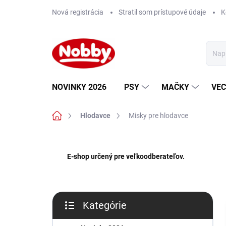
Prejsť
Nová registrácia
Stratil som prístupové údaje
K
na
obsah
NOVINKY 2026
PSY
MAČKY
VEC
Domov
Hlodavce
Misky pre hlodavce
B
o
E-shop určený pre veľkoodberateľov.
č
n
ý
p
Kategórie
a
Preskočiť
n
kategórie