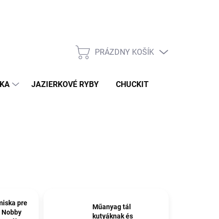
Podmienky ochrany osobných údajov
PRÁZDNY KOŠÍK
NÁKUPNÝ
KOŠÍK
IKA
JAZIERKOVÉ RYBY
CHUCKIT
iska pre
Műanyag tál
y Nobby
kutyáknak és