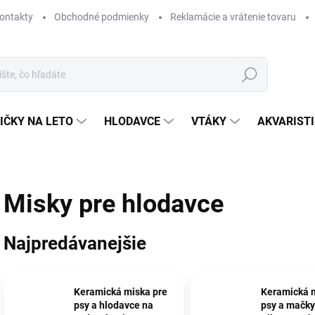
ontakty
Obchodné podmienky
Reklamácie a vrátenie tovaru
Hľadať
IČKY NA LETO
HLODAVCE
VTÁKY
AKVARIST
Misky pre hlodavce
Najpredávanejšie
Keramická miska pre
Keramická m
psy a hlodavce na
psy a mačk