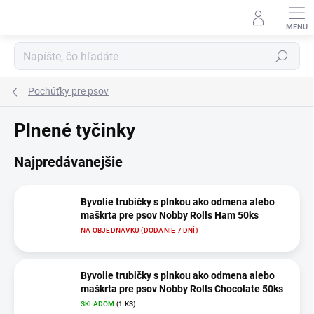
Prejsť
na
obsah
Hľadať
Pochúťky pre psov
Plnené tyčinky
Najpredávanejšie
Byvolie trubičky s plnkou ako odmena alebo
maškrta pre psov Nobby Rolls Ham 50ks
NA OBJEDNÁVKU (DODANIE 7 DNÍ)
Byvolie trubičky s plnkou ako odmena alebo
maškrta pre psov Nobby Rolls Chocolate 50ks
SKLADOM
(1 KS)