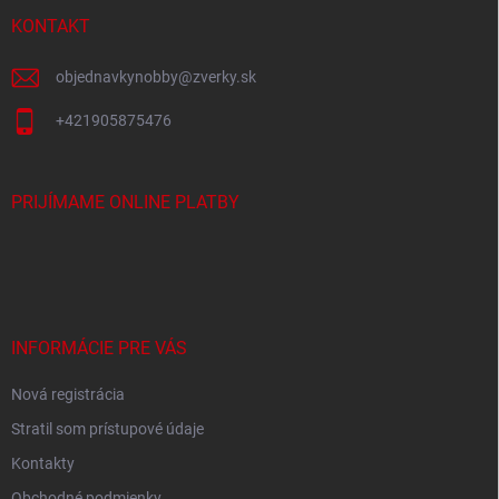
t
r
i
KONTAKT
v
e
k
y
objednavkynobby
@
zverky.sk
v
ý
+421905875476
p
i
s
PRIJÍMAME ONLINE PLATBY
u
INFORMÁCIE PRE VÁS
Nová registrácia
Stratil som prístupové údaje
Kontakty
Obchodné podmienky