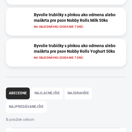
Byvolie trubičky s plnkou ako odmena alebo
maškrta pre psov Nobby Rolls Milk 50ks
NA OBJEDNÁVKU (DODANIE 7 DNÍ)
Byvolie trubičky s plnkou ako odmena alebo
maškrta pre psov Nobby Rolls Yoghurt 50ks
NA OBJEDNÁVKU (DODANIE 7 DNÍ)
R
a
ABECEDNE
NAJLACNEJŠIE
NAJDRAHŠIE
d
e
NAJPREDÁVANEJŠIE
n
i
5
položiek celkom
e
p