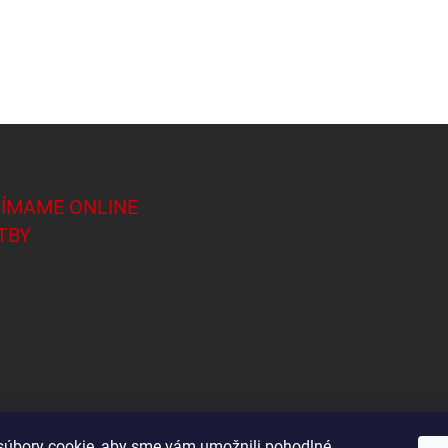
JÍMAME ONLINE
TBY
úbory cookie, aby sme vám umožnili pohodlné