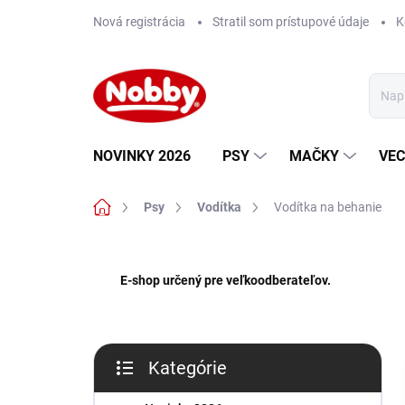
Prejsť
Nová registrácia
Stratil som prístupové údaje
K
na
obsah
NOVINKY 2026
PSY
MAČKY
VEC
Domov
Psy
Vodítka
Vodítka na behanie
B
o
E-shop určený pre veľkoodberateľov.
č
n
ý
p
Kategórie
a
Preskočiť
n
kategórie