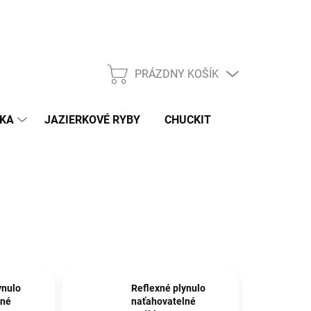
Podmienky ochrany osobných údajov
PRÁZDNY KOŠÍK
NÁKUPNÝ
KOŠÍK
IKA
JAZIERKOVÉ RYBY
CHUCKIT
ynulo
Reflexné plynulo
lné
naťahovatelné