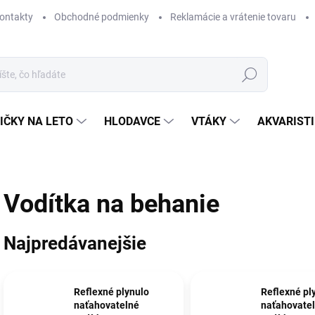
ontakty
Obchodné podmienky
Reklamácie a vrátenie tovaru
Hľadať
IČKY NA LETO
HLODAVCE
VTÁKY
AKVARIST
Vodítka na behanie
Najpredávanejšie
Reflexné plynulo
Reflexné pl
naťahovatelné
naťahovate