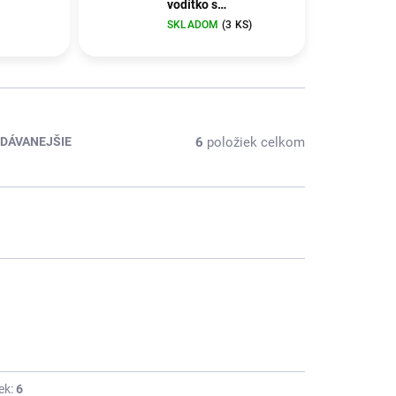
vodítko s
 pre psy
amortizérom pre psy
SKLADOM
(3 KS)
ic 80-
Nobby Elastic 80-
ená
120cm čierna
6
položiek celkom
DÁVANEJŠIE
ek:
6