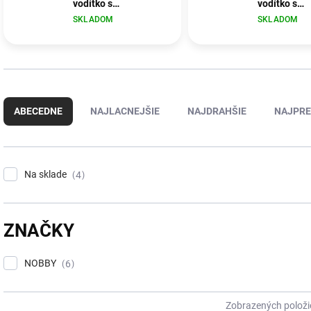
vodítko s
vodítko s
amortizérom pre psy
amortizérom
SKLADOM
SKLADOM
Nobby Elastic 80-
Nobby Elast
120cm modrá
120cm červ
R
a
ABECEDNE
NAJLACNEJŠIE
NAJDRAHŠIE
NAJPRE
d
e
n
i
Na sklade
4
e
p
r
o
ZNAČKY
d
u
NOBBY
6
k
t
o
Zobrazených položi