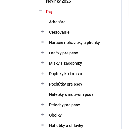
Novinky 2026
e
l
Psy
Adresáre
Cestovanie
Háracie nohavičky a plienky
Hračky pre psov
Misky a zásobníky
Doplnky ku krmivu
Pochúťky pre psov
Nálepky s motívom psov
Pelechy pre psov
Obojky
Náhubky a ohlávky