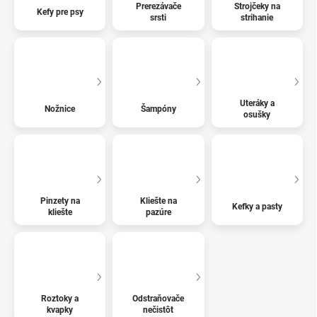
Prerezávače
Strojčeky na
Kefy pre psy
srsti
strihanie
Uteráky a
Nožnice
Šampóny
osušky
Pinzety na
Kliešte na
Kefky a pasty
kliešte
pazúre
Roztoky a
Odstraňovače
kvapky
nečistôt