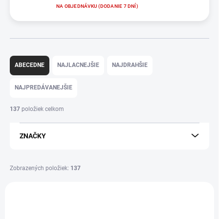
NA OBJEDNÁVKU (DODANIE 7 DNÍ)
R
a
ABECEDNE
NAJLACNEJŠIE
NAJDRAHŠIE
d
e
NAJPREDÁVANEJŠIE
n
i
137
položiek celkom
e
p
ZNAČKY
r
o
d
Zobrazených položiek:
137
u
k
V
t
ý
VÝPREDAJ
o
p
v
i