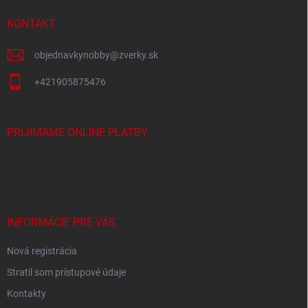
e
t
y
v
i
KONTAKT
ý
e
p
objednavkynobby
@
zverky.sk
i
s
+421905875476
u
PRIJÍMAME ONLINE PLATBY
INFORMÁCIE PRE VÁS
Nová registrácia
Stratil som prístupové údaje
Kontakty