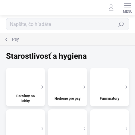
Prejsť
na
obsah
Hľadať
Psy
Starostlivosť a hygiena
Balzámy na
Hrebene pre psy
Furminátory
labky