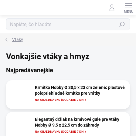
Prejsť
na
obsah
Hľadať
Vtáky
Vonkajšie vtáky a hmyz
Najpredávanejšie
Krmítko Nobby Ø 30,5 x 23 cm zelené: plastové
polopriehľadné krmítko pre vrátky
NA OBJEDNÁVKU (DODANIE 7 DNÍ)
Elegantný držiak na krmivové gule pre vtáky
Nobby Ø 9,5 x 22,5 cm do záhrady
NA OBJEDNÁVKU (DODANIE 7 DNÍ)