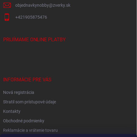
p
objednavkynobby
@
zverky.sk
i
s
+421905875476
u
PRIJÍMAME ONLINE PLATBY
INFORMÁCIE PRE VÁS
Nová registrácia
Stratil som prístupové údaje
Kontakty
Obchodné podmienky
Reklamácie a vrátenie tovaru