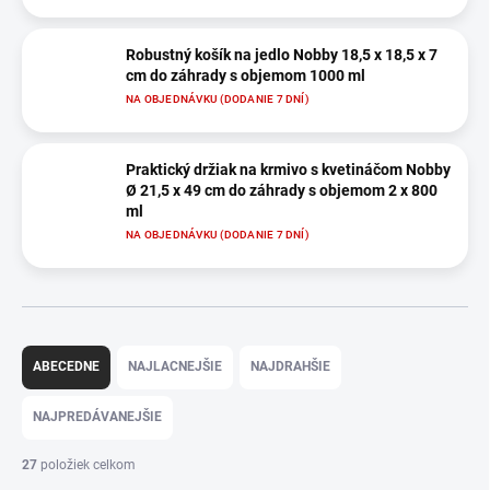
Robustný košík na jedlo Nobby 18,5 x 18,5 x 7
cm do záhrady s objemom 1000 ml
NA OBJEDNÁVKU (DODANIE 7 DNÍ)
Praktický držiak na krmivo s kvetináčom Nobby
Ø 21,5 x 49 cm do záhrady s objemom 2 x 800
ml
NA OBJEDNÁVKU (DODANIE 7 DNÍ)
R
a
ABECEDNE
NAJLACNEJŠIE
NAJDRAHŠIE
d
e
NAJPREDÁVANEJŠIE
n
i
27
položiek celkom
e