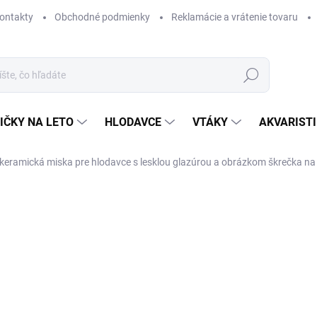
ontakty
Obchodné podmienky
Reklamácie a vrátenie tovaru
Hľadať
IČKY NA LETO
HLODAVCE
VTÁKY
AKVARIST
keramická miska pre hlodavce s lesklou glazúrou a obrázkom škrečka 
Neohodnotené
Podrobnosti hodnotenia
ZNAČKA
AKCIA
SK
Hla
gla