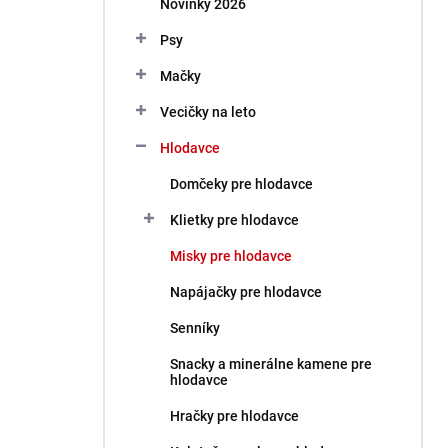
Novinky 2026
e
l
Psy
Mačky
Vecičky na leto
Hlodavce
Domčeky pre hlodavce
Klietky pre hlodavce
Misky pre hlodavce
Napájačky pre hlodavce
Senníky
Snacky a minerálne kamene pre
hlodavce
Hračky pre hlodavce