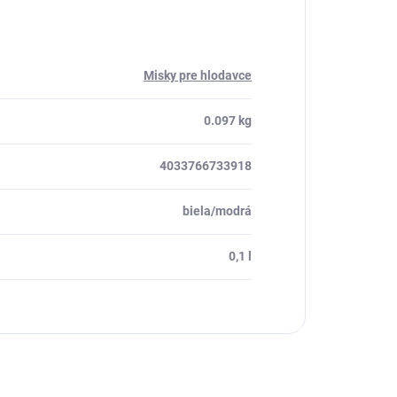
Misky pre hlodavce
0.097 kg
4033766733918
biela/modrá
0,1 l