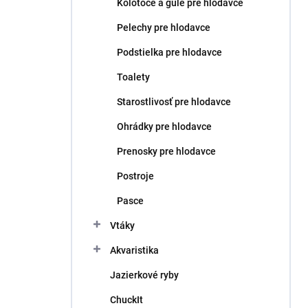
Kolotoče a gule pre hlodavce
Pelechy pre hlodavce
Podstielka pre hlodavce
Toalety
Starostlivosť pre hlodavce
Ohrádky pre hlodavce
Prenosky pre hlodavce
Postroje
Pasce
Vtáky
Akvaristika
Jazierkové ryby
ChuckIt