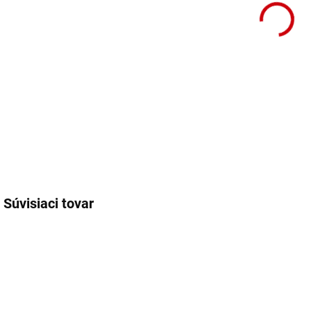
DETA
Súvisiaci tovar
AKCIA
73390
73389