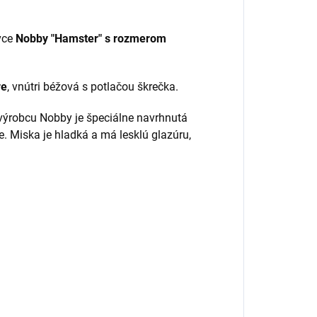
vce
Nobby "Hamster" s rozmerom
re
, vnútri béžová s potlačou škrečka.
ýrobcu Nobby je špeciálne navrhnutá
e. Miska je hladká a má lesklú glazúru,