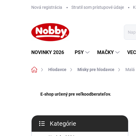
Prejsť
Nová registrácia
Stratil som prístupové údaje
K
na
obsah
NOVINKY 2026
PSY
MAČKY
VEC
Domov
Hlodavce
Misky pre hlodavce
Malá 
B
o
E-shop určený pre veľkoodberateľov.
č
n
ý
p
Kategórie
a
Preskočiť
n
kategórie