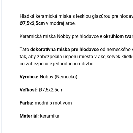
Hladká keramická miska s lesklou glazúrou pre hloda
Ø7,5x2,5cm
v modrej arbe.
Keramická miska Nobby pre hlodavce
v okrúhlom tva
Táto
dekoratívna miska pre hlodavce
od nemeckého v
tak, aby zabezpečila úsporu miesta v akejkoľvek klietk
čo zabezpečuje jednoduchú údržbu.
Výrobca:
Nobby (Nemecko)
Veľkosť:
Ø7,5x2,5cm
Farba:
modrá s motívom
Materiál:
keramika