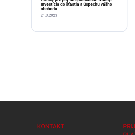
Investícia do šťastia a úspechu vášho
obchodu
21.3.2023
Z
á
p
ä
KONTAKT
PRI
t
PLA