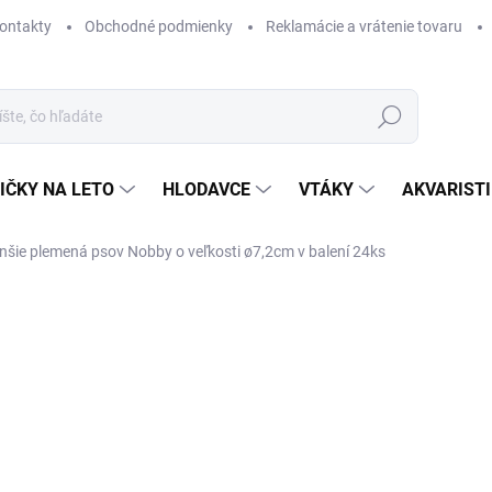
ontakty
Obchodné podmienky
Reklamácie a vrátenie tovaru
Hľadať
IČKY NA LETO
HLODAVCE
VTÁKY
AKVARIST
enšie plemená psov Nobby o veľkosti ø7,2cm v balení 24ks
Neohodnotené
Podrobnosti hodnotenia
ZNAČKA
VÝPREDAJ
SK
Rôz
psy.