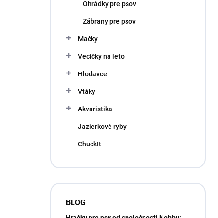
Ohrádky pre psov
Zábrany pre psov
Mačky
Vecičky na leto
Hlodavce
Vtáky
Akvaristika
Jazierkové ryby
ChuckIt
BLOG
Hračky pre psy od spoločnosti Nobby: