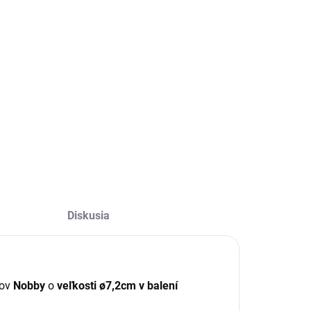
ILNÉ INFORMÁCIE
OPÝTAŤ SA
STRÁŽIŤ
Diskusia
sov
Nobby
o
veľkosti ø7,2cm v balení