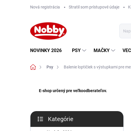
Prejsť
Nová registrácia
Stratil som prístupové údaje
K
na
obsah
NOVINKY 2026
PSY
MAČKY
VEC
Domov
Psy
Balenie loptičiek s výstupkami pre m
B
o
E-shop určený pre veľkoodberateľov.
č
n
ý
p
Kategórie
a
Preskočiť
n
kategórie