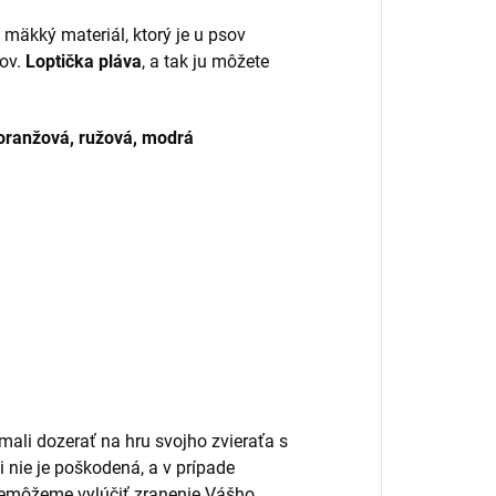
mäkký materiál, ktorý je u psov
bov.
Loptička pláva
, a tak ju môžete
, oranžová, ružová, modrá
 mali dozerať na hru svojho zvieraťa s
i nie je poškodená, a v prípade
nemôžeme vylúčiť zranenie Vášho