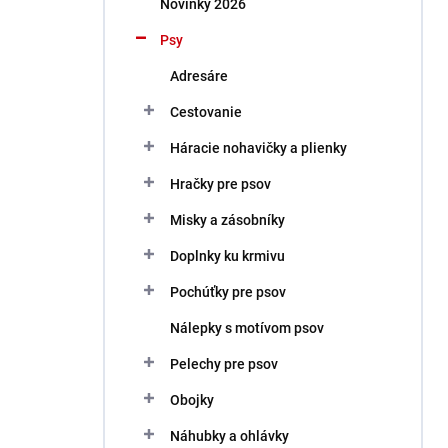
Novinky 2026
e
l
Psy
Adresáre
Cestovanie
Háracie nohavičky a plienky
Hračky pre psov
Misky a zásobníky
Doplnky ku krmivu
Pochúťky pre psov
Nálepky s motívom psov
Pelechy pre psov
Obojky
Náhubky a ohlávky