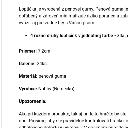
Loptička je vyrobená z penovej gumy. Penová guma je 
obľúbený a zároveň minimalizuje riziko poranenia zu
využiť aj pre vodné hry s Vaším psom.
4 rôzne druhy loptičiek v jednotnej farbe - žltá
Priemer:
7,2cm
Balenie:
24ks
Materiál:
penová guma
Výrobca:
Nobby (Nemecko)
Upozornenie:
Ako pri každom produkte, tak aj pri tejto hračke by ste
ňou. Prosíme, aby ste pravidelne kontrolovali hračku, č
odhaleného defektu ju vymenili. V opačnom prípade 