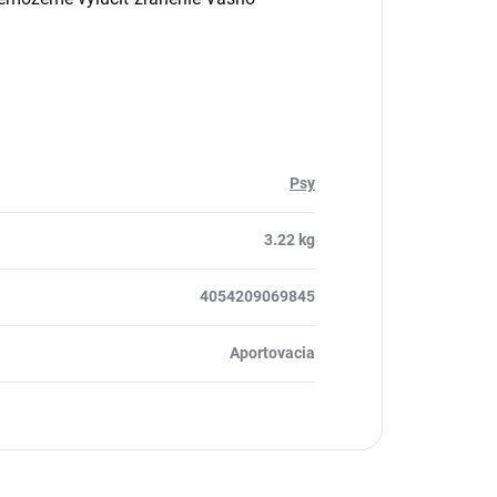
Psy
3.22 kg
4054209069845
Aportovacia