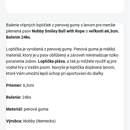
OPÝTAŤ SA
STRÁŽIŤ
Balenie vtipných loptičiek z penovej gumy s lanom pre menšie
plemená psov
Nobby Smiley Ball with Rope
o
veľkosti ø6,3cm.
Balenie 24ks.
Loptička je vyrobená z penovej gumy. Penová guma je mäkký
materiál, ktorý je u psov obľúbený a zároveň minimalizuje riziko
poranenia zubov.
Loptička pláva
, a tak ju môžete využiť aj pre
vodné hry s Vaším psom. Navyše je loptička doplnená lanom,
ktoré Vám umožní lepší úchop pri aportovaní do diaľky.
Priemer:
6,3cm
Balenie:
24ks
Materiál:
penová guma
Výrobca:
Nobby (Nemecko)