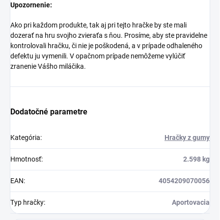
Upozornenie:
Ako pri každom produkte, tak aj pri tejto hračke by ste mali
dozerať na hru svojho zvieraťa s ňou. Prosíme, aby ste pravidelne
kontrolovali hračku, či nie je poškodená, a v prípade odhaleného
defektu ju vymenili. V opačnom prípade nemôžeme vylúčiť
zranenie Vášho miláčika.
Dodatočné parametre
Kategória
:
Hračky z gumy
Hmotnosť
:
2.598 kg
EAN
:
4054209070056
Typ hračky
:
Aportovacia