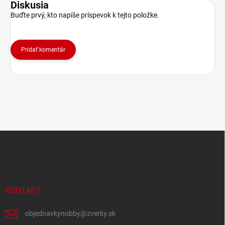
Diskusia
Buďte prvý, kto napíše príspevok k tejto položke.
Pridať komentár
Z
á
p
ä
t
i
KONTAKT
e
objednavkynobby
@
zverky.sk