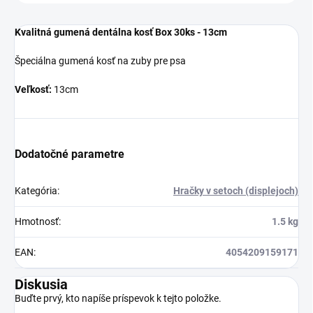
Kvalitná gumená dentálna kosť Box 30ks - 13cm
Špeciálna gumená kosť na zuby pre psa
Veľkosť:
13cm
Dodatočné parametre
Kategória
:
Hračky v setoch (displejoch)
Hmotnosť
:
1.5 kg
EAN
:
4054209159171
Diskusia
Buďte prvý, kto napíše príspevok k tejto položke.