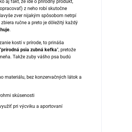
 aj fakt, že ide o prírodný produkt,
o opracovať) z neho robí skutočne
Navyše zver nijakým spôsobom netrpí
 zbiera ručne a preto je dôležitý každý
ahuje
.
anie kostí v prírode, to prináša
"
prírodná psia zubná kefka
", pretože
meňa. Takže zuby vášho psa budú
o materiálu, bez konzervačných látok a
rohmi skúsenosti
yužiť pri výcviku a aportovaní