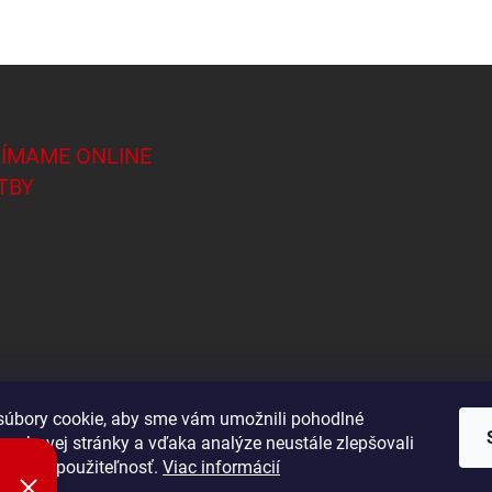
JÍMAME ONLINE
TBY
úbory cookie, aby sme vám umožnili pohodlné
 webovej stránky a vďaka analýze neustále zlepšovali
Shoptet.sk
 výkon a použiteľnosť.
Viac informácií