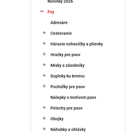
Novinky 2026
e
l
Psy
Adresáre
Cestovanie
Háracie nohavičky a plienky
Hračky pre psov
Misky a zásobníky
Doplnky ku krmivu
Pochúťky pre psov
Nálepky s motívom psov
Pelechy pre psov
Obojky
Náhubky a ohlávky