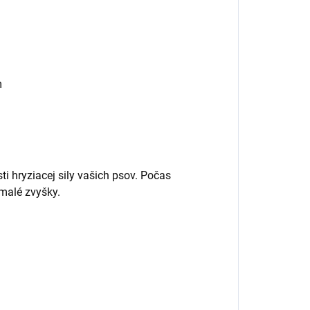
m
sti hryziacej sily vašich psov. Počas
 malé zvyšky.