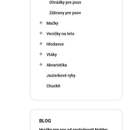
Ohrádky pre psov
Zábrany pre psov
Mačky
Vecičky na leto
Hlodavce
Vtáky
Akvaristika
Jazierkové ryby
ChuckIt
BLOG
Hračky pre psy od spoločnosti Nobby: