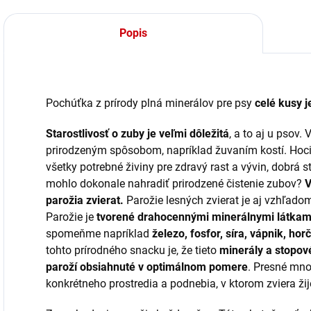
Popis
Pochúťka z prírody plná minerálov pre psy
celé kusy j
Starostlivosť o zuby je veľmi dôležitá
, a to aj u psov. 
prirodzeným spôsobom, napríklad žuvaním kostí. Hoci 
všetky potrebné živiny pre zdravý rast a vývin, dobrá s
mohlo dokonale nahradiť prirodzené čistenie zubov?
V
parožia zvierat.
Parožie lesných zvierat je aj vzhľado
Parožie je
tvorené drahocennými minerálnymi látkam
spomeňme napríklad
železo, fosfor, síra, vápnik, horč
tohto prírodného snacku je, že tieto
minerály a stopov
paroží obsiahnuté v optimálnom pomere
. Presné mno
konkrétneho prostredia a podnebia, v ktorom zviera ži