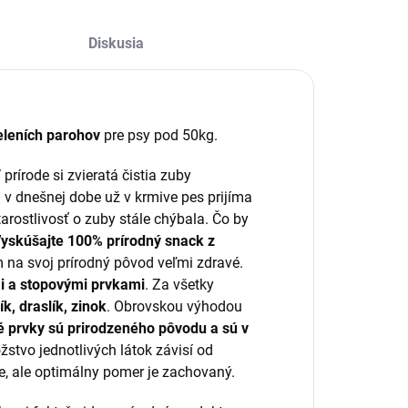
Diskusia
eleních parohov
pre psy pod 50kg.
V prírode si zvieratá čistia zuby
v dnešnej dobe už v krmive pes prijíma
tarostlivosť o zuby stále chýbala. Čo by
yskúšajte 100% prírodný snack z
m na svoj prírodný pôvod veľmi zdravé.
i a stopovými prvkami
. Za všetky
ík, draslík, zinok
. Obrovskou výhodou
é prvky sú prirodzeného pôvodu a sú v
žstvo jednotlivých látok závisí od
je, ale optimálny pomer je zachovaný.