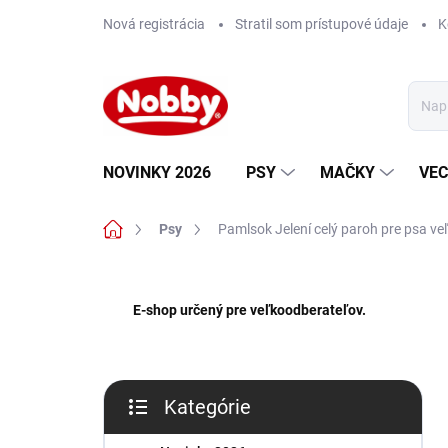
Prejsť
Nová registrácia
Stratil som prístupové údaje
K
na
obsah
NOVINKY 2026
PSY
MAČKY
VEC
Domov
Psy
Pamlsok Jelení celý paroh pre psa ve
B
o
E-shop určený pre veľkoodberateľov.
č
n
ý
p
Kategórie
a
Preskočiť
n
kategórie