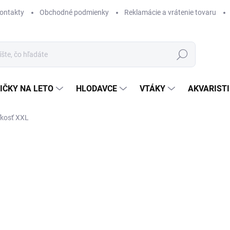
ontakty
Obchodné podmienky
Reklamácie a vrátenie tovaru
Hľadať
IČKY NA LETO
HLODAVCE
VTÁKY
AKVARIST
ľkosť XXL
Neohodnotené
Podrobnosti hodnotenia
ZNAČKA
AKCIA
SK
Kval
aleb