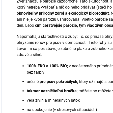
Zver zhadzuje parožie každoročne. Táto skutočnosť, ako
ktorý netreba vyrábať a nič do neho pridávať (stači h
obnoviteľný prírodný zdroj a ekologický bioprodukt
. 
ani nie je kvôli parožiu usmrcovaná. Všetko parožie sa
deň. Lebo
čím čerstvejšie parožie, tým viac živín obs
Napomáhaju starostlivosti o zuby: To, čo prináša ohrýz
ohrýzanie rohov pre psov v domácnosti. Tieto rohy sú 
žuvaním sa pes zbavuje zubného plaku a zubného ka
zdravé a silné.
100% EKO a 100% BIO;
z neošetreného prírodnéh
bez farbív
určené
pre psov pokročilých,
ktorý už majú s pa
takmer nezničiteľná hračka
; môžete ho môžete v
veľa živín a minerálnych látok
na upokojenie (v stresových situáciách)