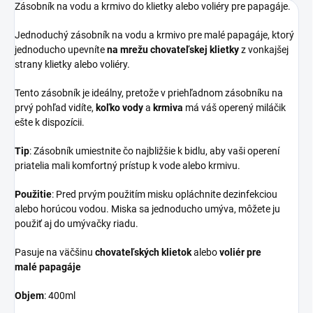
Zásobník na vodu a krmivo do klietky alebo voliéry pre papagáje.
Jednoduchý zásobník na vodu a krmivo pre malé papagáje, ktorý
jednoducho upevníte
na mrežu chovateľskej klietky
z vonkajšej
strany klietky alebo voliéry.
Tento zásobník je ideálny, pretože v priehľadnom zásobníku na
prvý pohľad vidíte,
koľko vody
a
krmiva
má váš operený miláčik
ešte k dispozícii.
Tip
: Zásobník umiestnite čo najbližšie k bidlu, aby vaši operení
priatelia mali komfortný prístup k vode alebo krmivu.
Použitie
: Pred prvým použitím misku opláchnite dezinfekciou
alebo horúcou vodou. Miska sa jednoducho umýva, môžete ju
použiť aj do umývačky riadu.
Pasuje na väčšinu
chovateľských klietok
alebo
voliér pre
malé papagáje
Objem
: 400ml