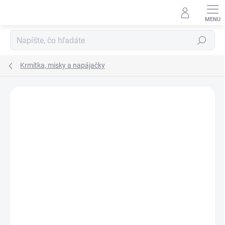
Prejsť
na
obsah
Hľadať
Krmítka, misky a napájačky
Neohodnotené
Podrobnosti hodnotenia
ZNAČKA:
NOBBY