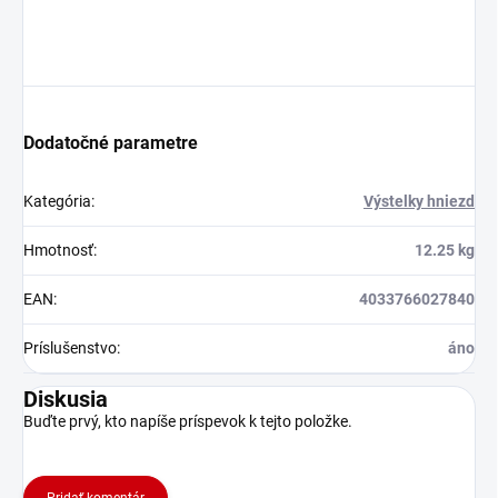
Dodatočné parametre
Kategória
:
Výstelky hniezd
Hmotnosť
:
12.25 kg
EAN
:
4033766027840
Príslušenstvo
:
áno
Diskusia
Buďte prvý, kto napíše príspevok k tejto položke.