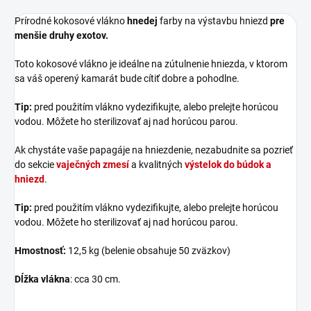
Prírodné kokosové vlákno
hnedej
farby na výstavbu hniezd
pre
menšie druhy exotov.
Toto kokosové vlákno je ideálne na zútulnenie hniezda, v ktorom
sa váš operený kamarát bude cítiť dobre a pohodlne.
Tip:
pred použitím vlákno vydezifikujte, alebo prelejte horúcou
vodou. Môžete ho sterilizovať aj nad horúcou parou.
Ak chystáte vaše papagáje na hniezdenie, nezabudnite sa pozrieť
do sekcie
vaječných zmesí
a kvalitných
výstelok do búdok a
hniezd
.
Tip:
pred použitím vlákno vydezifikujte, alebo prelejte horúcou
vodou. Môžete ho sterilizovať aj nad horúcou parou.
Hmostnosť:
12,5 kg (belenie obsahuje 50 zväzkov)
Dĺžka vlákna
: cca 30 cm.