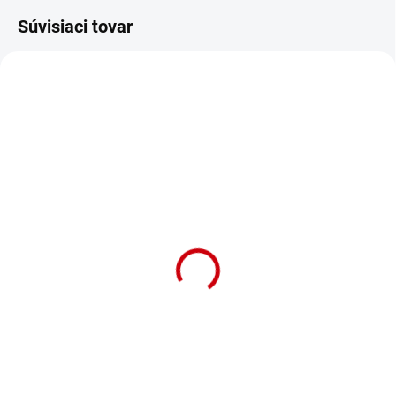
Súvisiaci tovar
NA OBJEDNÁVKU (DODANIE 7 DNÍ)
Výstelka hniezd pre malé
vtáky z kokosu biela
12,5kg
Detail
Materiál na stavbu a výstelku
hniezda z prírodných kokosových
bielych vlákien. Hmotnosť: 12,5kg