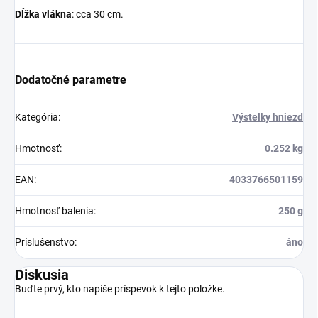
Dĺžka vlákna
: cca 30 cm.
Dodatočné parametre
Kategória
:
Výstelky hniezd
Hmotnosť
:
0.252 kg
EAN
:
4033766501159
Hmotnosť balenia
:
250 g
Príslušenstvo
:
áno
Diskusia
Buďte prvý, kto napíše príspevok k tejto položke.