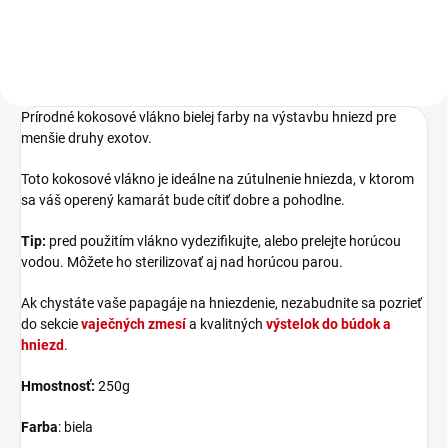
Prírodné kokosové vlákno bielej farby na výstavbu hniezd pre
menšie druhy exotov.
Toto kokosové vlákno je ideálne na zútulnenie hniezda, v ktorom
sa váš operený kamarát bude cítiť dobre a pohodlne.
Tip:
pred použitím vlákno vydezifikujte, alebo prelejte horúcou
vodou. Môžete ho sterilizovať aj nad horúcou parou.
Ak chystáte vaše papagáje na hniezdenie, nezabudnite sa pozrieť
do sekcie
vaječných zmesí
a kvalitných
výstelok do búdok a
hniezd
.
Hmostnosť:
250g
Farba
: biela