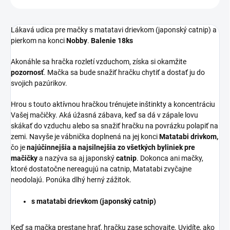
Lákavá udica pre mačky s matatavi drievkom (japonský catnip) a
pierkom na konci
Nobby
.
Balenie 18ks
Akonáhle sa hračka rozletí vzduchom, získa si okamžite
pozornosť
. Mačka sa bude snažiť hračku chytiť a dostať ju do
svojich pazúrikov.
Hrou s touto aktívnou hračkou trénujete inštinkty a koncentráciu
Vašej mačičky. Aká úžasná zábava, keď sa dá v zápale lovu
skákať do vzduchu alebo sa snažiť hračku na povrázku polapiť na
zemi. Navyše je vábnička doplnená na jej konci
Matatabi drivkom,
čo je
najúčinnejšia a najsilnejšia zo všetkých byliniek pre
mačičky
a nazýva sa aj japonský
catnip
. Dokonca ani mačky,
ktoré dostatočne nereagujú na catnip, Matatabi zvyčajne
neodolajú. Ponúka dlhý herný zážitok.
s matatabi drievkom (japonský catnip)
Keď sa mačka prestane hrať, hračku zase schovajte. Uvidíte, ako