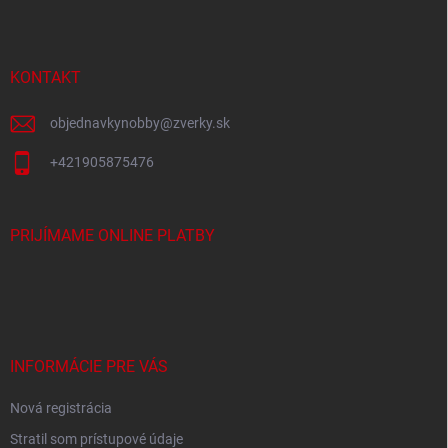
p
ä
t
i
KONTAKT
e
objednavkynobby
@
zverky.sk
+421905875476
PRIJÍMAME ONLINE PLATBY
INFORMÁCIE PRE VÁS
Nová registrácia
Stratil som prístupové údaje