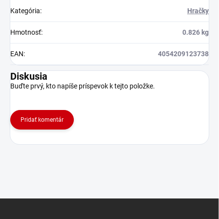
Kategória
:
Hračky
Hmotnosť
:
0.826 kg
EAN
:
4054209123738
Diskusia
Buďte prvý, kto napíše príspevok k tejto položke.
Pridať komentár
Z
á