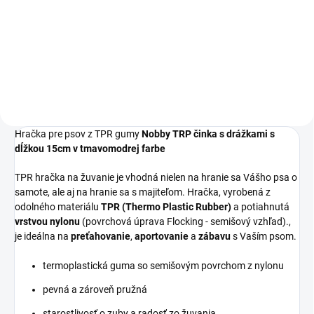
Hračka pre psy z termoplastickej
gumy s povrchovou úpravou
Flocking (semišový vzhľad).
Veľkosť: 18cm; Farba: purpurová
Hračka pre psov z TPR gumy
Nobby TRP činka s drážkami s
dĺžkou 15cm v tmavomodrej farbe
TPR hračka na žuvanie
je vhodná nielen na hranie sa Vášho psa o
samote, ale aj na hranie sa s majiteľom. Hračka, vyrobená z
odolného materiálu
TPR (Thermo Plastic Rubber)
a potiahnutá
vrstvou nylonu
(povrchová úprava Flocking - semišový vzhľad).,
je ideálna na
preťahovanie
,
aportovanie
a
zábavu
s Vaším psom.
termoplastická guma so semišovým povrchom z nylonu
pevná a zároveň pružná
starostlivosť o zuby a radosť zo žuvania