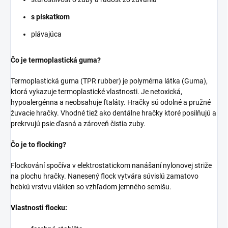
s pískatkom
plávajúca
Čo je termoplastická guma?
Termoplastická guma (TPR rubber) je polymérna látka (Guma),
ktorá vykazuje termoplastické vlastnosti. Je netoxická,
hypoalergénna a neobsahuje ftaláty. Hračky sú odolné a pružné
žuvacie hračky. Vhodné tiež ako dentálne hračky ktoré posilňujú a
prekrvujú psie ďasná a zároveň čistia zuby.
Čo je to flocking?
Flockování spočíva v elektrostatickom nanášaní nylonovej striže
na plochu hračky. Nanesený flock vytvára súvislú zamatovo
hebkú vrstvu vlákien so vzhľadom jemného semišu.
Vlastnosti flocku: