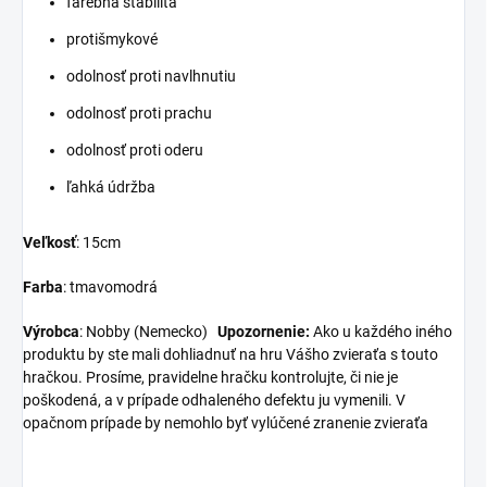
farebná stabilita
protišmykové
odolnosť proti navlhnutiu
odolnosť proti prachu
odolnosť proti oderu
ľahká údržba
Veľkosť
: 15cm
Farba
: tmavomodrá
Výrobca
: Nobby (Nemecko)
Upozornenie:
Ako u každého iného
produktu by ste mali dohliadnuť na hru Vášho zvieraťa s touto
hračkou. Prosíme, pravidelne hračku kontrolujte, či nie je
poškodená, a v prípade odhaleného defektu ju vymenili. V
opačnom prípade by nemohlo byť vylúčené zranenie zvieraťa