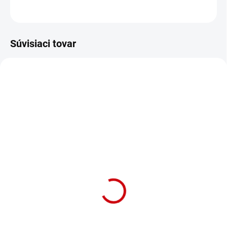
OPÝTAŤ SA
STRÁŽIŤ
Súvisiaci tovar
NA OBJEDNÁVKU (DODANIE 7 DNÍ)
SKLADOM
(4 KS)
Hračka pre šteniatka
Hračka pre šteniatka
Nobby Prasiatko v tvare
Nobby Prasiatko v tvare
špicatej lopty vyrobená z
špicatej lopty z
termoplastickej gumy
termoplastickej gumy
8cm
Detail
6,5cm oranžová
Detail