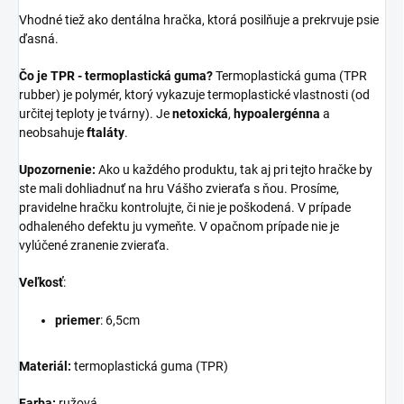
Vhodné tiež ako dentálna hračka, ktorá posilňuje a prekrvuje psie
ďasná.
Čo je TPR - termoplastická guma?
Termoplastická guma (TPR
rubber) je polymér, ktorý vykazuje termoplastické vlastnosti (od
určitej teploty je tvárny). Je
netoxická
,
hypoalergénna
a
neobsahuje
ftaláty
.
Upozornenie:
Ako u každého produktu, tak aj pri tejto hračke by
ste mali dohliadnuť na hru Vášho zvieraťa s ňou. Prosíme,
pravidelne hračku kontrolujte, či nie je poškodená. V prípade
odhaleného defektu ju vymeňte. V opačnom prípade nie je
vylúčené zranenie zvieraťa.
Veľkosť
:
priemer
: 6,5cm
Materiál:
termoplastická guma (TPR)
Farba:
ružová