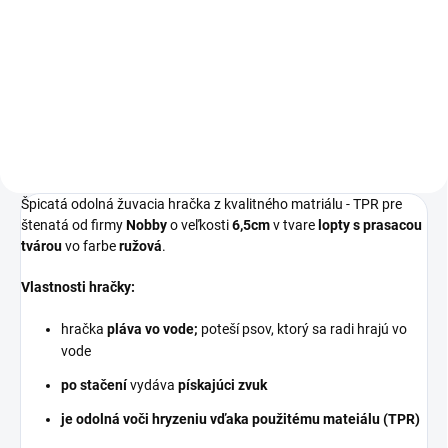
Odolná žuvacia lopta s tvárou
Odolná žuvacia lopta s tvárou
prasiatka pre šteňatá vyrobená z
prasiatka pre šteňatá vyrobená z
TRP gumy o veľkosti 8cm vo
TRP gumy o veľkosti 6,5cm vo
farbe oranžová.
farbe oranžová.
Špicatá odolná žuvacia hračka z kvalitného matriálu - TPR pre
štenatá od firmy
Nobby
o veľkosti
6,5cm
v tvare
lopty s prasacou
tvárou
vo farbe
ružová
.
Vlastnosti hračky:
hračka
pláva vo vode;
poteší psov, ktorý sa radi hrajú vo
vode
po stačení
vydáva
pískajúci zvuk
je odolná voči hryzeniu vďaka použitému mateiálu (TPR)