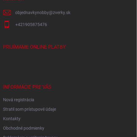
e
objednavkynobby
@
zverky.sk
+421905875476
PRIJÍMAME ONLINE PLATBY
INFORMÁCIE PRE VÁS
Nová registrácia
Stratil som prístupové údaje
Kontakty
Obchodné podmienky