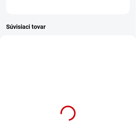
OPÝTAŤ SA
STRÁŽIŤ
Súvisiaci tovar
NA OBJEDNÁVKU (DODANIE 7 DNÍ)
Plastová prepravná
klietka pre psy a mačky
z recyklovaného plastu
Nobby Trotter 1 zelená
Detail