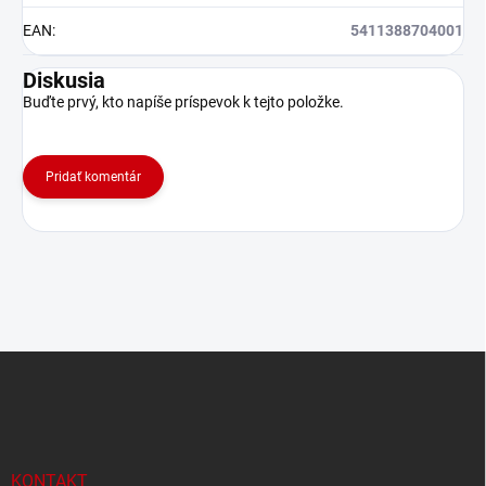
EAN
:
5411388704001
Diskusia
Buďte prvý, kto napíše príspevok k tejto položke.
Pridať komentár
Z
á
p
ä
t
i
KONTAKT