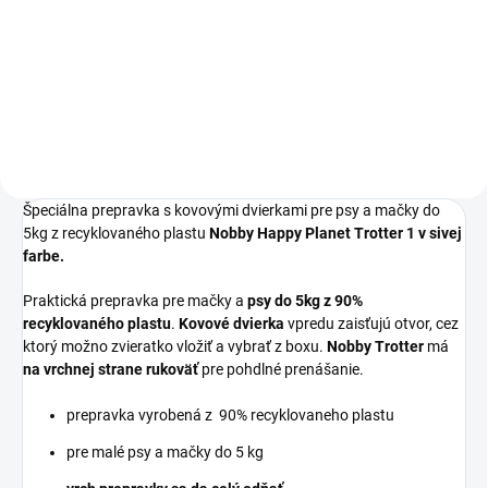
Prepravka pre zvieratá do 5kg z
recyklovaného materiálu
splňujúca IATA letecký štandard.
Rozmer: 49x33x30cm; Farba:
zelená
Špeciálna prepravka s kovovými dvierkami pre psy a mačky do
5kg z recyklovaného plastu
Nobby Happy Planet Trotter 1 v sivej
farbe.
Praktická prepravka pre mačky a
psy do 5kg z 90%
recyklovaného plastu
.
Kovové dvierka
vpredu zaisťujú otvor, cez
ktorý možno zvieratko vložiť a vybrať z boxu.
Nobby Trotter
má
na vrchnej strane rukoväť
pre pohdlné prenášanie.
prepravka vyrobená z 90% recyklovaneho plastu
pre malé psy a mačky do 5 kg