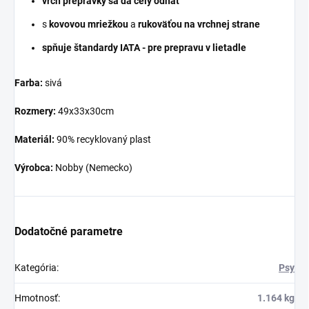
vrch prepravky sa da celý odňať
s
kovovou mriežkou
a
rukoväťou na vrchnej strane
spňuje štandardy IATA - pre prepravu v lietadle
Farba:
sivá
Rozmery:
49x33x30cm
Materiál:
90% recyklovaný plast
Výrobca:
Nobby (Nemecko)
Dodatočné parametre
Kategória
:
Psy
Hmotnosť
:
1.164 kg