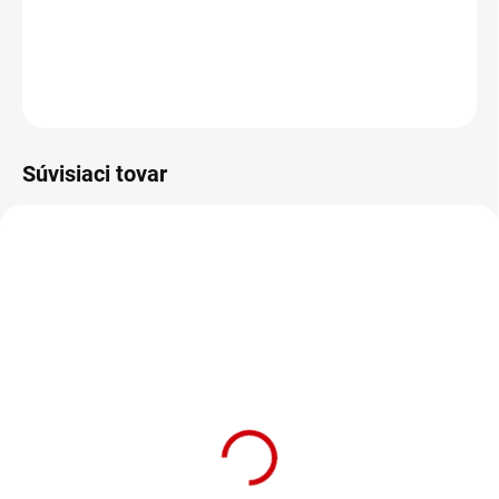
Prateľná hygienická podložka tyrkysová M
DETAILNÉ INFORMÁCIE
OPÝTAŤ SA
STRÁŽIŤ
Súvisiaci tovar
NOVINKA
SKLADOM
Prateľná hygienická
podložka tyrkysová S