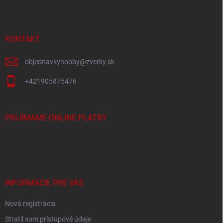
p
ä
t
i
KONTAKT
e
objednavkynobby
@
zverky.sk
+421905875476
PRIJÍMAME ONLINE PLATBY
INFORMÁCIE PRE VÁS
Nová registrácia
Stratil som prístupové údaje