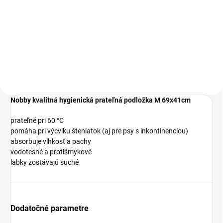
Detail
Prateľná hygienická podložka
tyrkysová S
Nobby kvalitná hygienická prateľná podložka M 69x41cm
prateľné pri 60 °C
pomáha pri výcviku šteniatok (aj pre psy s inkontinenciou)
absorbuje vlhkosť a pachy
vodotesné a protišmykové
labky zostávajú suché
Dodatočné parametre