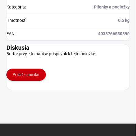
Kategória
:
Plienky a podložky
Hmotnosť
:
0.5 kg
EAN
:
4033766530890
Diskusia
Buďte prvý, kto napíše príspevok k tejto položke.
Pridať komentár
Z
á