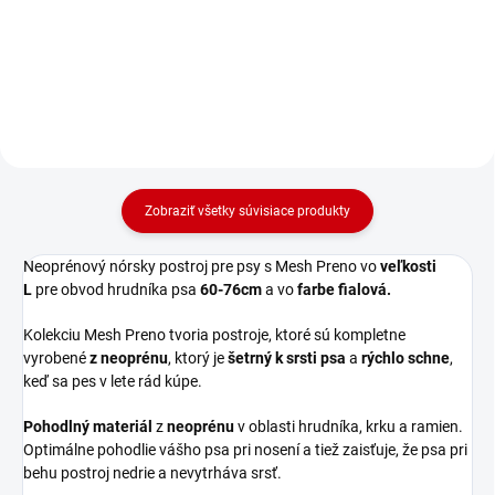
76 cm s neónovo-žltou
76 cm s červenou podšívkou.
podšívkou.
Zobraziť všetky súvisiace produkty
Neoprénový nórsky postroj pre psy s Mesh Preno vo
veľkosti
L
pre obvod hrudníka psa
60-76cm
a vo
farbe fialová.
Kolekciu Mesh Preno tvoria postroje, ktoré sú kompletne
vyrobené
z neoprénu
, ktorý je
šetrný k srsti psa
a
rýchlo schne
,
keď sa pes v lete rád kúpe.
Pohodlný materiál
z
neoprénu
v oblasti hrudníka, krku a ramien.
Optimálne pohodlie vášho psa pri nosení a tiež zaisťuje, že psa pri
behu postroj nedrie a nevytrháva srsť.