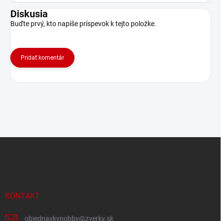
Diskusia
Buďte prvý, kto napíše príspevok k tejto položke.
Pridať komentár
Z
á
p
ä
t
i
KONTAKT
e
objednavkynobby
@
zverky.sk