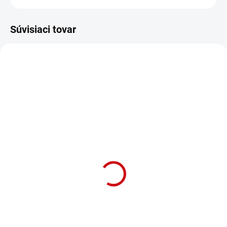
Súvisiaci tovar
NA OBJEDNÁVKU (DODANIE 7 DNÍ)
NA OBJEDNÁVKU (DODANIE 7 DNÍ)
Nórsky neoprénový
Nórsky neoprénový
postroj pre psy s rýchlym
postroj pre psy s rýchlym
obliekaním Nobby Mesh
obliekaním Nobby Mesh
Preno L v neónovo žltej
Preno L v červenej farbe
farbe
Detail
Detail
Neoprénový postroj pre psa Mesh
Neoprénový postroj pre psa Mesh
Preno L pre obvod hrudníka 60-
Preno L pre obvod hrudníka 60-