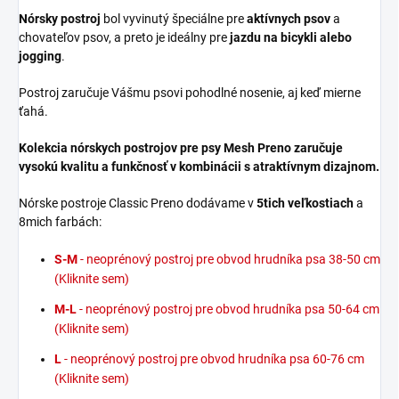
Nórsky postroj
bol vyvinutý špeciálne pre
aktívnych psov
a
chovateľov psov, a preto je ideálny pre
jazdu na bicykli alebo
jogging
.
Postroj zaručuje Vášmu psovi pohodlné nosenie, aj keď mierne
ťahá.
Kolekcia nórskych postrojov pre psy Mesh Preno zaručuje
vysokú kvalitu a funkčnosť v kombinácii s atraktívnym dizajnom.
Nórske postroje Classic Preno dodávame v
5tich veľkostiach
a
8mich farbách:
S-M
- neoprénový postroj pre obvod hrudníka psa 38-50 cm
(Kliknite sem)
M-L
- neoprénový postroj pre obvod hrudníka psa 50-64 cm
(Kliknite sem)
L
- neoprénový postroj pre obvod hrudníka psa 60-76 cm
(Kliknite sem)