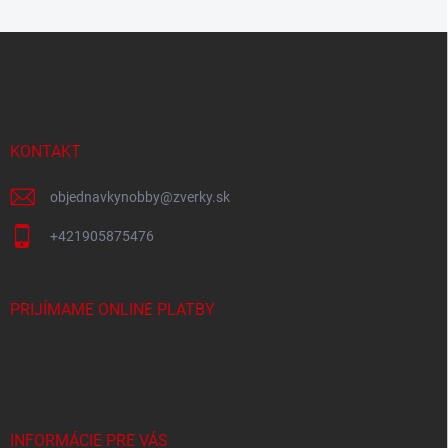
Z
á
p
ä
t
i
KONTAKT
e
objednavkynobby
@
zverky.sk
+421905875476
PRIJÍMAME ONLINE PLATBY
INFORMÁCIE PRE VÁS