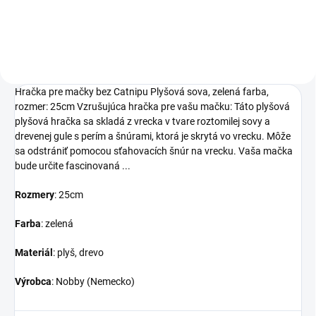
zelenej farbe a rozmerom 25cm.
Hračka pre mačky bez Catnipu Plyšová sova, zelená farba,
rozmer: 25cm Vzrušujúca hračka pre vašu mačku: Táto plyšová
plyšová hračka sa skladá z vrecka v tvare roztomilej sovy a
drevenej gule s perím a šnúrami, ktorá je skrytá vo vrecku. Môže
sa odstrániť pomocou sťahovacích šnúr na vrecku. Vaša mačka
bude určite fascinovaná ...
Rozmery
: 25cm
Farba
: zelená
Materiál
: plyš, drevo
Výrobca
: Nobby (Nemecko)