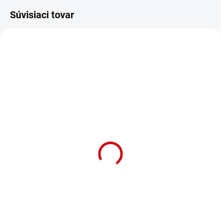
Súvisiaci tovar
SKLADOM
(2 KS)
Hračka pre mačky bez
Catnipu Nobby Plyšová
myš elastická 29,5cm
Detail
Hračka pre mačky Plyšová myš
elastická dreveným kruhom v