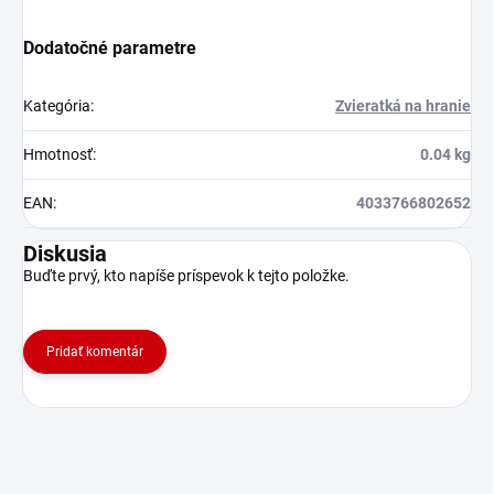
Dodatočné parametre
Kategória
:
Zvieratká na hranie
Hmotnosť
:
0.04 kg
EAN
:
4033766802652
Diskusia
Buďte prvý, kto napíše príspevok k tejto položke.
Pridať komentár