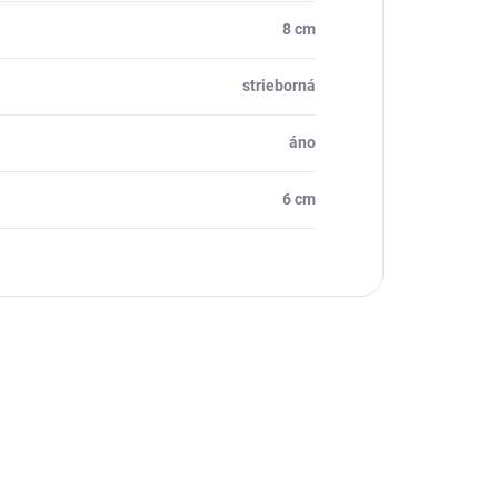
8 cm
strieborná
áno
6 cm