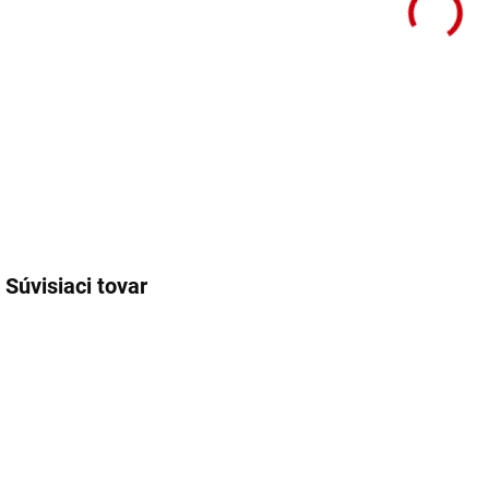
Súvisiaci tovar
31006
NA OBJEDNÁVKU