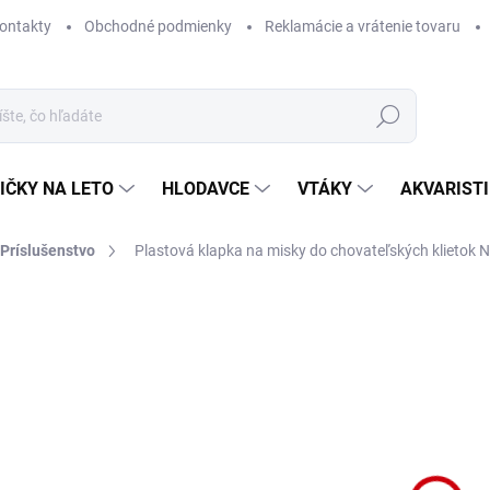
ontakty
Obchodné podmienky
Reklamácie a vrátenie tovaru
Hľadať
IČKY NA LETO
HLODAVCE
VTÁKY
AKVARIST
Príslušenstvo
Plastová klapka na misky do chovateľských klietok 
Neohodnotené
Podrobnosti hodnotenia
ZNAČKA
NA 
Plas
mri
DETA