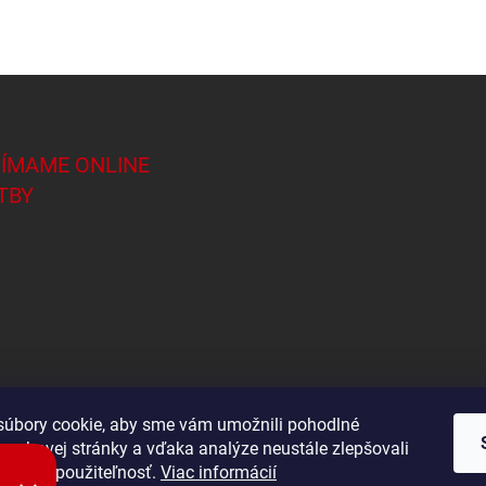
JÍMAME ONLINE
TBY
úbory cookie, aby sme vám umožnili pohodlné
 webovej stránky a vďaka analýze neustále zlepšovali
Shoptet.sk
 výkon a použiteľnosť.
Viac informácií