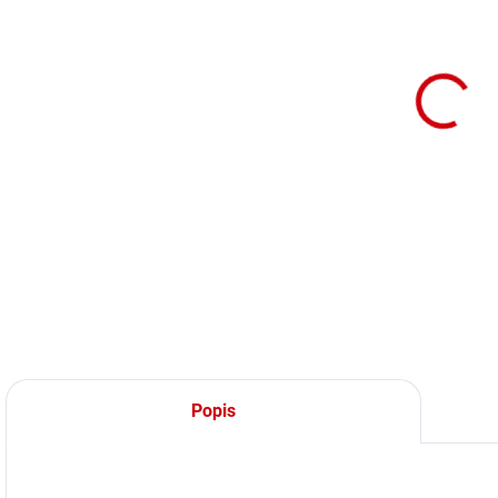
(DODANIE 7 DNÍ)
Kovová klapka
na misky do
chovateľských
klietok Nobby
Detail
Kovová klapka,
ktorá slúži ako kryt
kŕmítka.
Popis