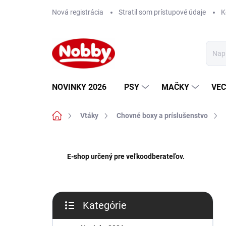
Prejsť
Nová registrácia
Stratil som prístupové údaje
K
na
obsah
NOVINKY 2026
PSY
MAČKY
VEC
Domov
Vtáky
Chovné boxy a príslušenstvo
B
o
E-shop určený pre veľkoodberateľov.
č
n
ý
p
Kategórie
a
Preskočiť
n
kategórie