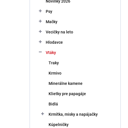
Novinky 2026
e
l
Psy
Mačky
Vecičky na leto
Hlodavce
Vtáky
Traky
Krmivo
Minerálne kamene
Klietky pre papagáje
Bidlá
Krmítka, misky a napájačky
Kúpelničky