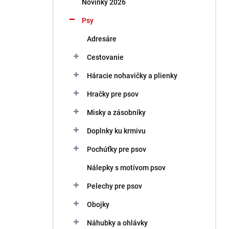
Novinky 2026
e
l
Psy
Adresáre
Cestovanie
Háracie nohavičky a plienky
Hračky pre psov
Misky a zásobníky
Doplnky ku krmivu
Pochúťky pre psov
Nálepky s motívom psov
Pelechy pre psov
Obojky
Náhubky a ohlávky