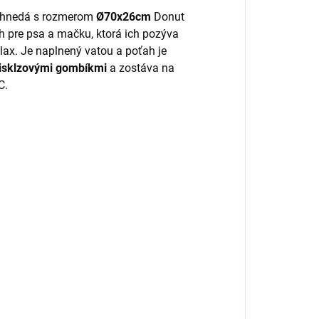
a" hnedá s rozmerom
Ø70x26cm
Donut
ch pre psa a mačku, ktorá ich pozýva
lax. Je naplnený vatou a poťah je
tisklzovými gombíkmi
a zostáva na
C.