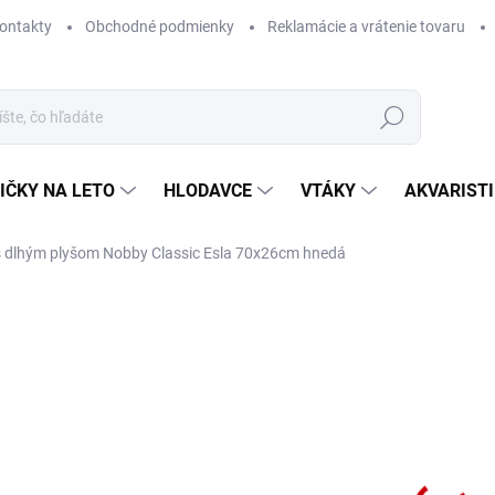
ontakty
Obchodné podmienky
Reklamácie a vrátenie tovaru
Hľadať
IČKY NA LETO
HLODAVCE
VTÁKY
AKVARIST
s dlhým plyšom Nobby Classic Esla 70x26cm hnedá
Neohodnotené
Podrobnosti hodnotenia
ZNAČKA
NA 
Dlho
prie
DETA