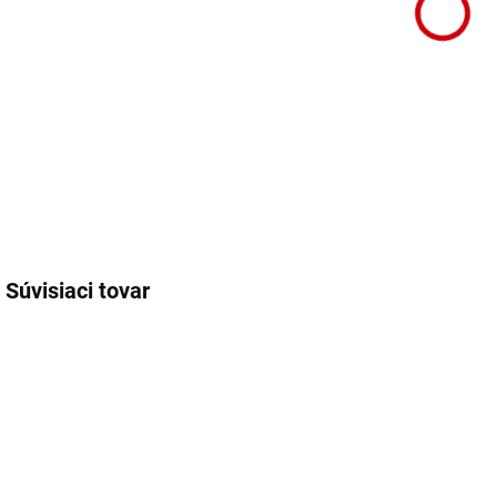
Súvisiaci tovar
61667
62813
NA OBJEDNÁVKU
NA OBJEDNÁVKU