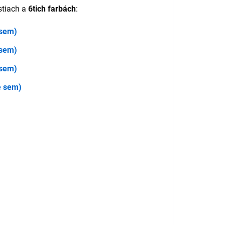
stiach a
6tich farbách
:
 sem)
 sem)
 sem)
e sem)