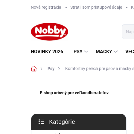
Prejsť
Nová registrácia
Stratil som prístupové údaje
K
na
obsah
NOVINKY 2026
PSY
MAČKY
VEC
Domov
Psy
Komfortný pelech pre psov a mačky 
B
o
E-shop určený pre veľkoodberateľov.
č
n
ý
p
Kategórie
a
Preskočiť
n
kategórie