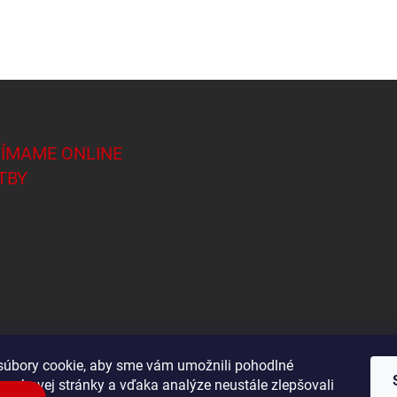
JÍMAME ONLINE
TBY
úbory cookie, aby sme vám umožnili pohodlné
 webovej stránky a vďaka analýze neustále zlepšovali
Shoptet.sk