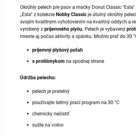
Okrúhly pelech pre psov a mačky Donut Classic "Esl
„Esla“ z kolekcie
Nobby Classic
je útulný okrúhly pele
svojím kvalitným vyhotovením na kvalitný oddych a re
vyrobený z
príjemného plyšu.
Pelech je vybavený
pro
mieste aj počas aktivity a spánku. Možno prať do 30 °
príjemný plyšový poťah
s protišmykom
na spodnej strane
Údržba pelechu:
pelech je pratelný
používajte šetrný prací program na 30 °C
chemicky nečistiť
sušte na volno