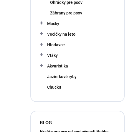
Ohrádky pre psov
Zábrany pre psov
Mačky
Vecičky na leto
Hlodavce
Vtáky
Akvaristika
Jazierkové ryby
ChuckIt
BLOG
Hračky pre psy od spoločnosti Nobby: