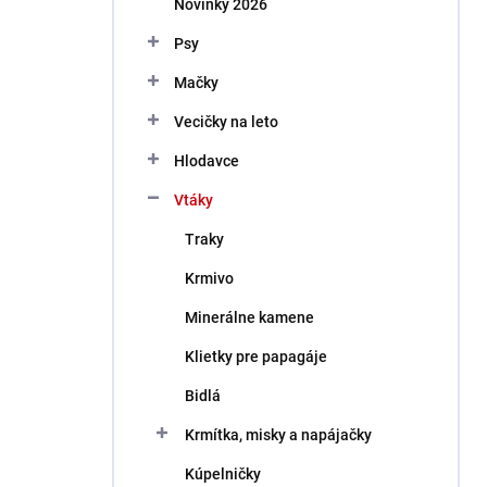
Novinky 2026
e
l
Psy
Mačky
Vecičky na leto
Hlodavce
Vtáky
Traky
Krmivo
Minerálne kamene
Klietky pre papagáje
Bidlá
Krmítka, misky a napájačky
Kúpelničky