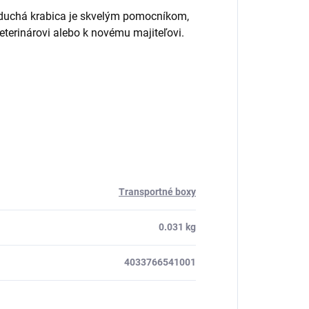
duchá krabica je skvelým pomocníkom,
eterinárovi alebo k novému majiteľovi.
Transportné boxy
0.031 kg
4033766541001