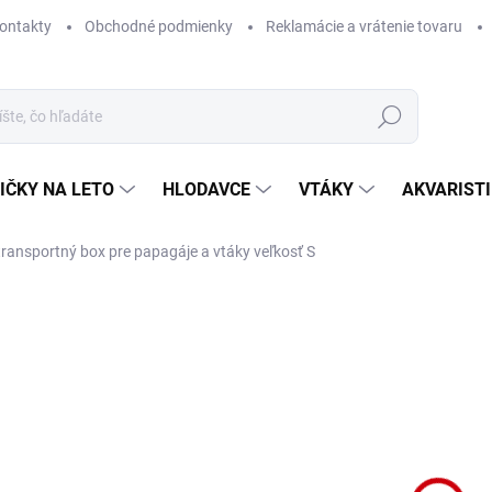
ontakty
Obchodné podmienky
Reklamácie a vrátenie tovaru
Hľadať
IČKY NA LETO
HLODAVCE
VTÁKY
AKVARIST
transportný box pre papagáje a vtáky veľkosť S
Neohodnotené
Podrobnosti hodnotenia
ZNAČKA
NA 
Skv
napr
DETA