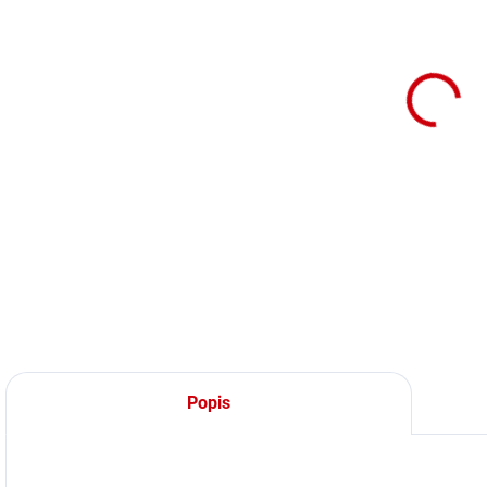
(DODANIE 7 DNÍ)
Papierový
transportný
box pre
papagáje a
vtáky veľkosť L
Detail
Skvelý pomocník,
keď potrebujete
preniesť papagáje
napr. k veterinárovi
alebo k novému
majiteľovi.
Popis