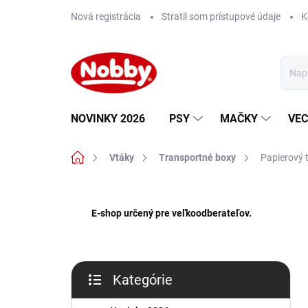
Prejsť
Nová registrácia
Stratil som prístupové údaje
K
na
obsah
NOVINKY 2026
PSY
MAČKY
VEC
Domov
Vtáky
Transportné boxy
Papierový 
B
o
E-shop určený pre veľkoodberateľov.
č
n
ý
p
Kategórie
a
Preskočiť
n
kategórie