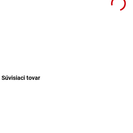
Súvisiaci tovar
54105
NA OBJEDNÁVKU