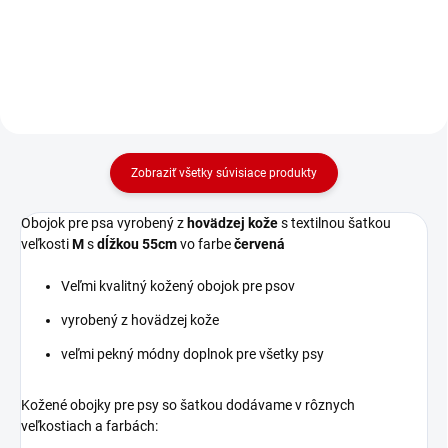
červenej farbe.
červenej farbe.
Zobraziť všetky súvisiace produkty
Obojok pre psa vyrobený z
hovädzej kože
s textilnou šatkou
veľkosti
M
s
dĺžkou 55cm
vo farbe
červená
Veľmi kvalitný kožený obojok pre psov
vyrobený z hovädzej kože
veľmi pekný módny doplnok pre všetky psy
Kožené obojky pre psy so šatkou dodávame v rôznych
veľkostiach a farbách: