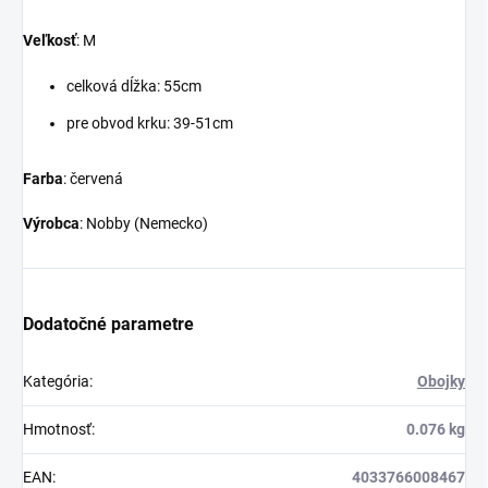
Veľkosť
: M
celková dĺžka: 55cm
pre obvod krku: 39-51cm
Farba
: červená
Výrobca
: Nobby (Nemecko)
Dodatočné parametre
Kategória
:
Obojky
Hmotnosť
:
0.076 kg
EAN
:
4033766008467