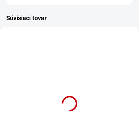
Súvisiaci tovar
NA OBJEDNÁVKU (DODANIE 7 DNÍ)
NA OBJEDNÁVKU (DODANIE 7 DNÍ)
Kožený obojok pre psy
Kožený obojok pre psy
pre obvod krku 48-60cm
pre obvod krku 44-56cm
s celkovou dĺžkou 65cm
s celkovou dĺžkou 60cm
Nobby L v červenej farbe
Nobby M-L v červenej
farbe
Detail
Detail
Kožený obojok s textilnou šatkou
Kožený obojok s textilnou šatkou
L pre obvod krku 48-60 cm v
XS pre obvod krku 44-56 cm v