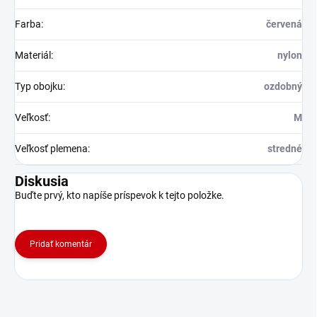
Farba
:
červená
Materiál
:
nylon
Typ obojku
:
ozdobný
Veľkosť
:
M
Veľkosť plemena
:
stredné
Diskusia
Buďte prvý, kto napíše príspevok k tejto položke.
Pridať komentár