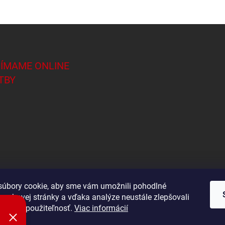
JÍMAME ONLINE
TBY
úbory cookie, aby sme vám umožnili pohodlné
 webovej stránky a vďaka analýze neustále zlepšovali
Shoptet.sk
 výkon a použiteľnosť.
Viac informácií