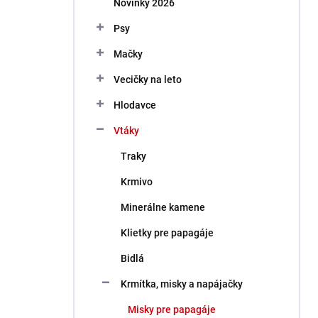
Novinky 2026
e
l
Psy
Mačky
Vecičky na leto
Hlodavce
Vtáky
Traky
Krmivo
Minerálne kamene
Klietky pre papagáje
Bidlá
Krmítka, misky a napájačky
Misky pre papagáje