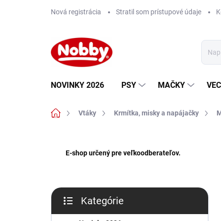
Prejsť
Nová registrácia
Stratil som prístupové údaje
K
na
obsah
NOVINKY 2026
PSY
MAČKY
VEC
Domov
Vtáky
Krmítka, misky a napájačky
M
B
o
E-shop určený pre veľkoodberateľov.
č
n
ý
p
Kategórie
a
Preskočiť
n
kategórie