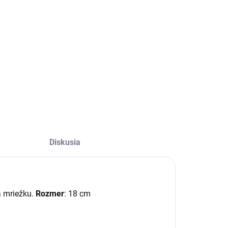
OPÝTAŤ SA
STRÁŽIŤ
Diskusia
a mriežku.
Rozmer
: 18 cm