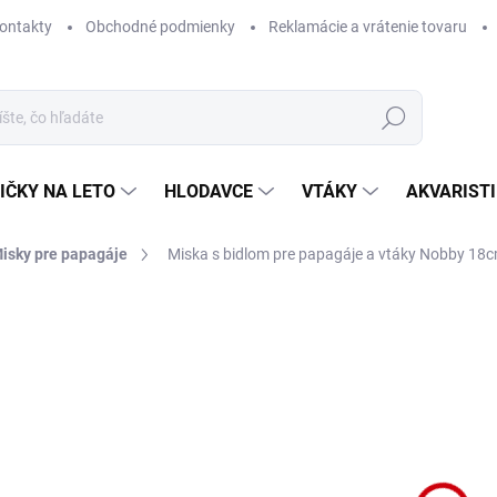
ontakty
Obchodné podmienky
Reklamácie a vrátenie tovaru
Hľadať
IČKY NA LETO
HLODAVCE
VTÁKY
AKVARIST
isky pre papagáje
Miska s bidlom pre papagáje a vtáky Nobby 18
Neohodnotené
Podrobnosti hodnotenia
ZNAČKA
NA 
Plas
roz
DETA