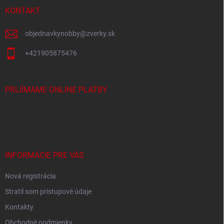
t
i
KONTAKT
e
objednavkynobby
@
zverky.sk
+421905875476
PRIJÍMAME ONLINE PLATBY
INFORMÁCIE PRE VÁS
Nová registrácia
Stratil som prístupové údaje
Kontakty
Obchodné podmienky