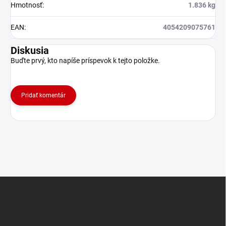
Hmotnosť
:
1.836 kg
EAN
:
4054209075761
Diskusia
Buďte prvý, kto napíše príspevok k tejto položke.
Pridať komentár
Z
á
p
ä