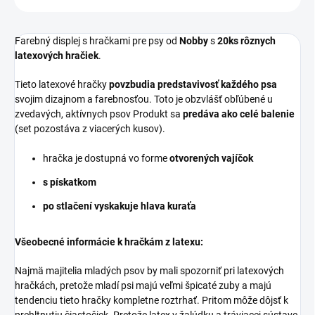
Farebný displej s hračkami pre psy od
Nobby
s
20ks rôznych
latexových hračiek
.
Tieto latexové hračky
povzbudia predstavivosť každého psa
svojim dizajnom a farebnosťou.
Toto je obzvlášť obľúbené u
zvedavých, aktívnych psov
Produkt sa
predáva ako celé balenie
(set pozostáva z viacerých kusov).
hračka je dostupná vo forme
otvorených vajíčok
s pískatkom
po stlačení vyskakuje hlava kuraťa
Všeobecné informácie k hračkám z latexu:
Najmä majitelia mladých psov by mali spozorniť pri latexových
hračkách, pretože mladí psi majú veľmi špicaté zuby a majú
tendenciu tieto hračky kompletne roztrhať. Pritom môže dôjsť k