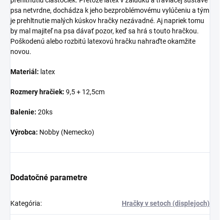
prehltnutiu čiastočiek. Pretože latex v žalúdku a tráviacej sústave
psa netvrdne, dochádza k jeho bezproblémovému vylúčeniu a tým
je prehltnutie malých kúskov hračky nezávadné. Aj napriek tomu
by mal majiteľ na psa dávať pozor, keď sa hrá s touto hračkou.
Poškodenú alebo rozbitú latexovú hračku nahraďte okamžite
novou.
Materiál:
latex
Rozmery hračiek:
9,5 + 12,5cm
Balenie:
20ks
Výrobca:
Nobby (Nemecko)
Dodatočné parametre
Kategória
:
Hračky v setoch (displejoch)