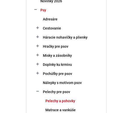
Novinky 2026
e
l
Psy
Adresáre
Cestovanie
Háracie nohavičky a plienky
Hračky pre psov
Misky a zásobníky
Doplnky ku krmivu
Pochúťky pre psov
Nálepky s motívom psov
Pelechy pre psov
Pelechy a pohovky
Matrace a vankúše