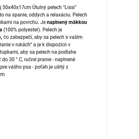
j 50x40x17cm Útulný pelech "Lissi"
o na spanie, oddych a relaxáciu. Pelech
abkami na povrchu. Je
naplnený mäkkou
a
(100% polyester). Pelech je
e,
čo zabezpečí, aby sa pelech s vaším
nie v rukách“ a je k dispozícii v
stupkami, aby sa pelech na podlahe
do 30 ° C, ručné pranie - naplnené
e vášho psa - poťah je ušitý z
cm