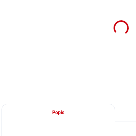
(DODANIE 7 DNÍ)
(DODANIE 7 DNÍ)
Komfortný
Komfortný
vankúš pre psy
vankúš pre psy
Nobby Lissi
Nobby Lissi
50cm hnedý
50cm sivý
Detail
Detail
Komfortný pelech
Komfortný pelech
pre psy "LISSI" v
pre psy Classic
hnedej farbe a
"LISSI" v sivej farbe
rozmerom
a rozmerom
50x40x17cm.
50x40x17cm.
Popis