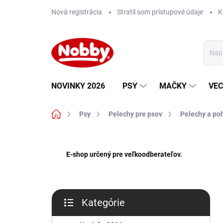
Prejsť
Nová registrácia
Stratil som prístupové údaje
K
na
obsah
NOVINKY 2026
PSY
MAČKY
VEC
Domov
Psy
Pelechy pre psov
Pelechy a po
B
o
E-shop určený pre veľkoodberateľov.
č
n
ý
p
Kategórie
a
Preskočiť
n
kategórie