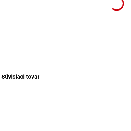
Súvisiaci tovar
61642
61650
NA OBJEDNÁVKU
NA OBJEDNÁVKU