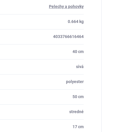
Pelechy a pohovky
0.664 kg
4033766616464
40 cm
sivá
polyester
50 cm
stredné
17 cm