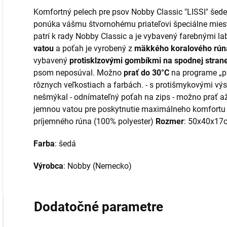
Komfortný pelech pre psov Nobby Classic "LISSI" šede
ponúka vášmu štvornohému priateľovi špeciálne miest
patrí k rady Nobby Classic a je vybavený farebnými l
vatou
a poťah je vyrobený z
mäkkého koralového rún
vybavený
protisklzovými gombíkmi na spodnej stran
psom neposúval. Možno
prať do 30°C
na programe „pra
rôznych veľkostiach a farbách. - s protišmykovými vý
nešmýkal - odnímateľný poťah na zips - možno prať až 
jemnou vatou pre poskytnutie maximálneho komfortu pr
príjemného rúna (100% polyester)
Rozmer
: 50x40x17
Farba
: šedá
Výrobca
: Nobby (Nemecko)
Dodatočné parametre