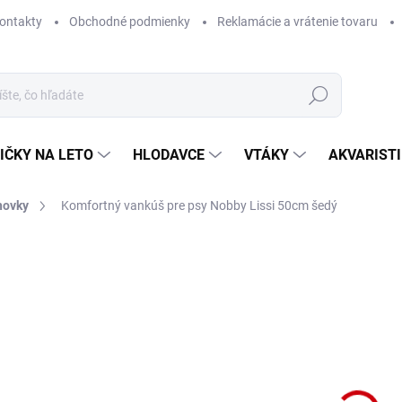
ontakty
Obchodné podmienky
Reklamácie a vrátenie tovaru
Hľadať
IČKY NA LETO
HLODAVCE
VTÁKY
AKVARIST
hovky
Komfortný vankúš pre psy Nobby Lissi 50cm šedý
Neohodnotené
Podrobnosti hodnotenia
ZNAČKA
NA 
Komf
roz
DETA