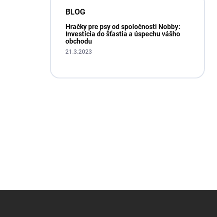
BLOG
Hračky pre psy od spoločnosti Nobby:
Investícia do šťastia a úspechu vášho
obchodu
21.3.2023
Z
á
p