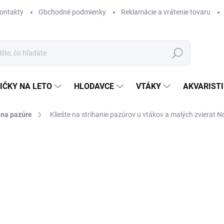
ontakty
Obchodné podmienky
Reklamácie a vrátenie tovaru
Hľadať
IČKY NA LETO
HLODAVCE
VTÁKY
AKVARIST
 na pazúre
Kliešte na strihanie pazúrov u vtákov a malých zvierat 
Neohodnotené
Podrobnosti hodnotenia
NA 
Malé
nere
DETA