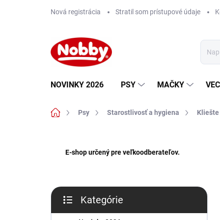
Prejsť
Nová registrácia
Stratil som prístupové údaje
K
na
obsah
NOVINKY 2026
PSY
MAČKY
VEC
Domov
Psy
Starostlivosť a hygiena
Kliešte
B
o
E-shop určený pre veľkoodberateľov.
č
n
ý
p
Kategórie
a
Preskočiť
n
kategórie