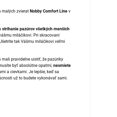
a malých zvierat
Nobby Comfort Line
v
a
strihanie pazúrov všetkých menších
 vášmu miláčikovi. Pri skracovaní
 Ušetríte tak Vášmu miláčikovi veľmi
mali pravidelne uistiť, že pazúriky
 musíte byť absolútne opatrní,
nesmiete
mi a cievkami. Je lepšie, keď sa
dúcnosti už to budete vykonávať sami.