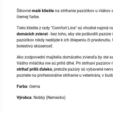
Šikovné
malé kliešte
na strihanie pazúrikov u vtákov 
čiernej farbe.
Tieto kliešte z rady "Comfort Line" sú vhodné najmä n
domácich zvierat
- bez toho, aby ste poškodili pazúre
pazúrikov nikdy nedôjde k ich štiepeniu či prasknutiu.
bolestivú skúsenosť.
Ako zodpovední majitelia domáceho zvieraťa by ste sa 
Vášho miláčika nie sú príliš dlhé. Pri strihaní pazúrov
strihať príliš ďaleko
, pretože pazúry sú vybavené nerva
pozriete na profesionálne strihanie u veterinára, v bu
Farba
: čierna
Výrobca
: Nobby (Nemecko)