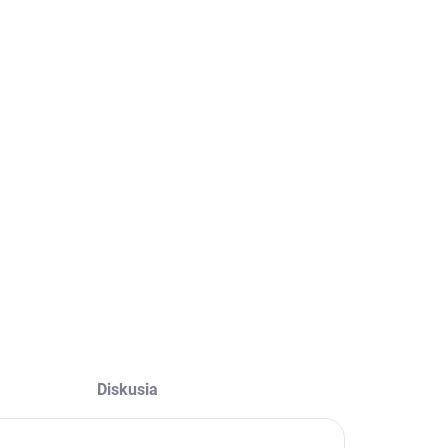
OPÝTAŤ SA
STRÁŽIŤ
Diskusia