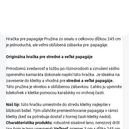
celkovou dĺžkou 173 cm.
Hračka pre papagáje Pružina zo sisalu s celkovou dĺžkou 245 cm
je jednoduchá, ale veľmi obľúbená zábavka pre papagáje.
Originálna hračka pre stredné a veľké papagáje
Prirodzenú zvedavosť a túžbu po rôznorodosti a vzrušení vášho
opereného kamaráta dokonale naplní táto hračka. Je ideálna na
zavesenie do klietky a vhodná pre
stredné a veľké papagáje.
Táto pružina je skvelou a obľúbenou zábavkou. Ľahko ju upevníte
kdekoľvek v klietke pomocou karabínky vo vrchnej časti.
Náš tip:
túto hračku umiestnite do stredu klietky najlepšie v
blízkosti bidiel. Tým uľahčíte premiestňovanie papagája v rámci
klietky (keď sa potrebuje dostať z hornej časti klietky nadol).
Charakteristika produktu:
robustné sisalové lano, nerezový drôt
(na ňom je lano upevnené)
Veľkosť
: priemer 3 cm x dĺžka 245 cm