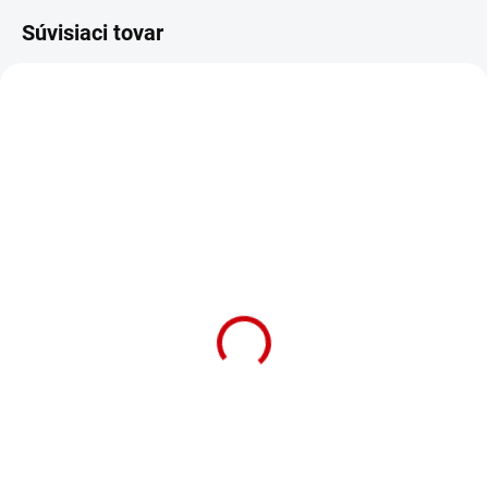
Súvisiaci tovar
NA OBJEDNÁVKU (DODANIE 7 DNÍ)
Hračka pre papagáje a
vtáky Sisalová špirála M
173 cm
Detail
Hračka pre papagáje Nobby
Sisalová špirála je skvelá
zábavka pre stredné papagáje s