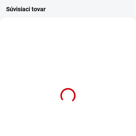
Súvisiaci tovar
NA OBJEDNÁVKU (DODANIE 7 DNÍ)
NA OBJEDNÁVKU (DODANIE 7 DNÍ)
Hojdačka pre malé
Hojdačka pre stredné
papagáje a vtáky Nobby
papagáje a vtáky Nobby
Swing S
Swing L
Detail
Detail
Oblúková hojdačka,vyrobená z
Oblúková hojdačka,vyrobená z
kovovou konštrukciou a
kovovou konštrukciou a
dreveným bidlom. Rozmer: 8x12
dreveným bidlom. Rozmer: