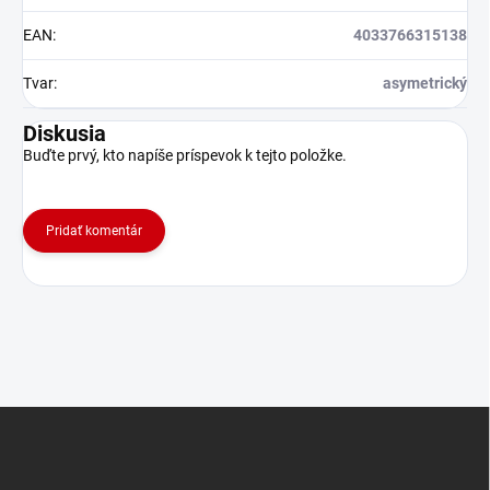
EAN
:
4033766315138
Tvar
:
asymetrický
Diskusia
Buďte prvý, kto napíše príspevok k tejto položke.
Pridať komentár
Z
á
p
ä