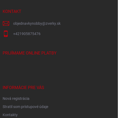
t
i
KONTAKT
e
objednavkynobby
@
zverky.sk
+421905875476
PRIJÍMAME ONLINE PLATBY
INFORMÁCIE PRE VÁS
Nová registrácia
Stratil som prístupové údaje
Kontakty