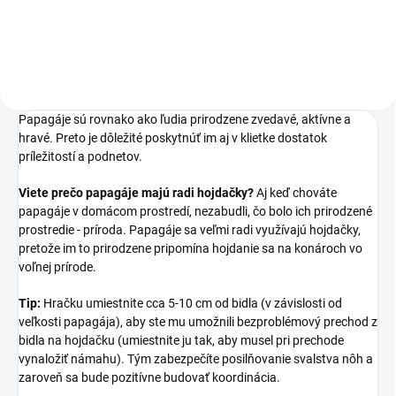
cm
15x26cm
Papagáje sú rovnako ako ľudia prirodzene zvedavé, aktívne a
hravé. Preto je dôležité poskytnúť im aj v klietke dostatok
príležitostí a podnetov.
Viete prečo papagáje majú radi hojdačky?
Aj keď chováte
papagáje v domácom prostredí, nezabudli, čo bolo ich prirodzené
prostredie - príroda. Papagáje sa veľmi radi využívajú hojdačky,
pretože im to prirodzene pripomína hojdanie sa na konároch vo
voľnej prírode.
Tip:
Hračku umiestnite cca 5-10 cm od bidla (v závislosti od
veľkosti papagája), aby ste mu umožnili bezproblémový prechod z
bidla na hojdačku (umiestnite ju tak, aby musel pri prechode
vynaložiť námahu). Tým zabezpečíte posilňovanie svalstva nôh a
zaroveň sa bude pozitívne budovať koordinácia.