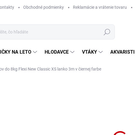
ontakty
Obchodné podmienky
Reklamácie a vrátenie tovaru
Hľadať
IČKY NA LETO
HLODAVCE
VTÁKY
AKVARIST
ov do 8kg Flexi New Classic XS lanko 3m v čiernej farbe
Neohodnotené
Podrobnosti hodnotenia
ZNAČKA
NA 
Sam
NEW
DETA