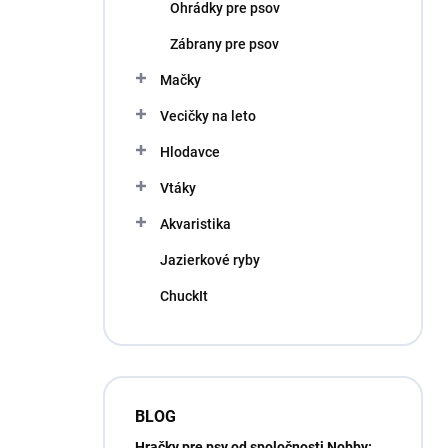
Ohrádky pre psov
Zábrany pre psov
Mačky
Vecičky na leto
Hlodavce
Vtáky
Akvaristika
Jazierkové ryby
ChuckIt
BLOG
Hračky pre psy od spoločnosti Nobby: