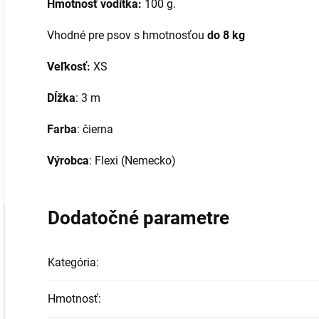
Hmotnosť vodítka:
100 g.
Vhodné pre psov s hmotnosťou
do 8 kg
Veľkosť:
XS
Dĺžka
: 3 m
Farba
: čierna
Výrobca
: Flexi (Nemecko)
Dodatočné parametre
Kategória
:
Hmotnosť
: