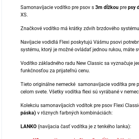
Samonavíjacie vodítko pre psov s
3m dĺžkou
pre
psy 
XS.
Značkové vodítko má krátky zdvih brzdového systém
Navíjacie vodidlá Flexi poskytujú Vášmu psovi potre
systému, ktorý je možné ovládať jednou rukou, máte s
Vodítko základného radu New Classic sa vyznačuje 
funkčnosťou za prijateľnú cenu.
Tieto originálne nemecké samonavíjacie vodítka pre p
celom svete. Všetky vodítka flexi sú vyrábané v nemec
Kolekciu samonavíjacích vodítok pre psov Flexi Clas
páska)
v rôznych farbných kombináciách:
LANKO
(navíjacia časť vodítka je z tenkého lanka):