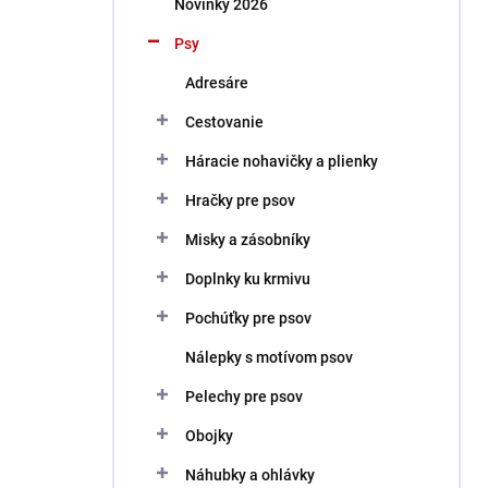
Novinky 2026
e
l
Psy
Adresáre
Cestovanie
Háracie nohavičky a plienky
Hračky pre psov
Misky a zásobníky
Doplnky ku krmivu
Pochúťky pre psov
Nálepky s motívom psov
Pelechy pre psov
Obojky
Náhubky a ohlávky