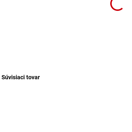
Súvisiaci tovar
76914
76890
NA OBJEDNÁVKU
SKLADOM