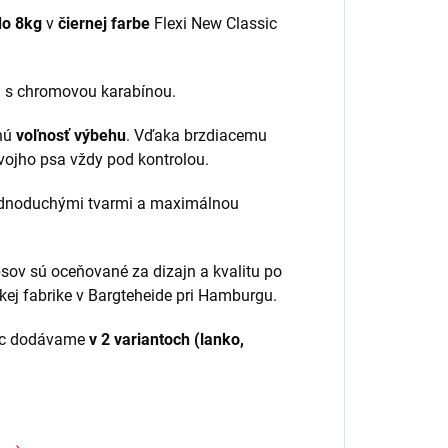
do 8kg
v
čiernej farbe
Flexi New Classic
u s chromovou karabínou.
bnú
voľnosť výbehu
. Vďaka brzdiacemu
vojho psa vždy pod kontrolou.
jednoduchými tvarmi a maximálnou
sov sú oceňované za dizajn a kvalitu po
kej fabrike v Bargteheide pri Hamburgu.
sic dodávame
v 2 variantoch (lanko,