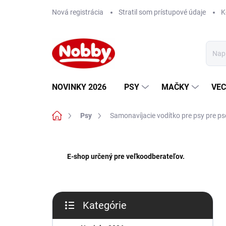
Prejsť
Nová registrácia
Stratil som prístupové údaje
K
na
obsah
NOVINKY 2026
PSY
MAČKY
VEC
Domov
Psy
Samonavíjacie vodítko pre psy pre ps
B
o
E-shop určený pre veľkoodberateľov.
č
n
ý
p
Kategórie
a
Preskočiť
n
kategórie