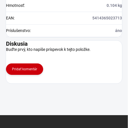
Hmotnosť
:
0.104 kg
EAN
:
5414365023713
Príslušenstvo
:
áno
Diskusia
Buďte prvý, kto napíše príspevok k tejto položke.
Pridať komentár
Z
á