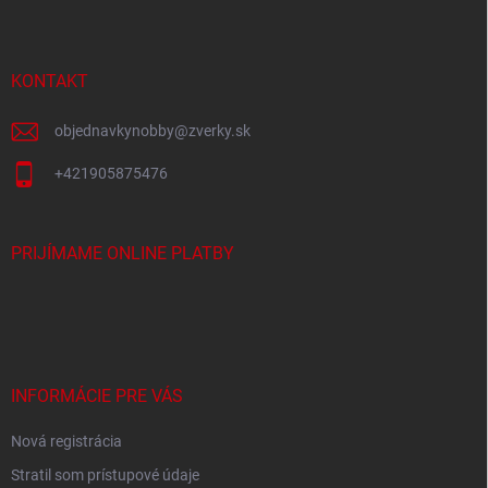
p
ä
t
i
KONTAKT
e
objednavkynobby
@
zverky.sk
+421905875476
PRIJÍMAME ONLINE PLATBY
INFORMÁCIE PRE VÁS
Nová registrácia
Stratil som prístupové údaje