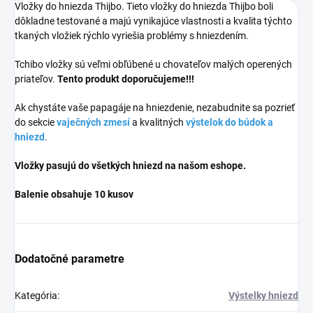
Vložky do hniezda Thijbo. Tieto vložky do hniezda Thijbo boli
dôkladne testované a majú vynikajúce vlastnosti a kvalita týchto
tkaných vložiek rýchlo vyriešia problémy s hniezdením.
Tchibo vložky sú veľmi obľúbené u chovateľov malých operených
priateľov.
Tento produkt doporučujeme!!!
Ak chystáte vaše papagáje na hniezdenie, nezabudnite sa pozrieť
do sekcie
vaječných zmesí
a kvalitných
výstelok do búdok a
hniezd
.
Vložky pasujú do všetkých hniezd na našom eshope.
Balenie obsahuje 10 kusov
Dodatočné parametre
Kategória
:
Výstelky hniezd