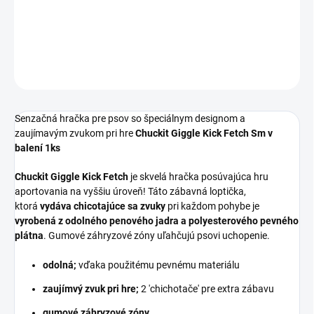
Veľkosť: S - ø14cm; Balenie: 1ks
DETAILNÉ INFORMÁCIE
OPÝTAŤ SA
STRÁŽIŤ
Senzačná hračka pre psov so špeciálnym designom a
zaujímavým zvukom pri hre
Chuckit Giggle Kick Fetch Sm v
balení 1ks
Chuckit Giggle Kick Fetch
je skvelá hračka posúvajúca hru
aportovania na vyššiu úroveň! Táto zábavná loptička,
ktorá
vydáva chicotajúce sa zvuky
pri každom pohybe je
vyrobená z odolného penového jadra a polyesterového pevného
plátna
. Gumové záhryzové zóny uľahčujú psovi uchopenie.
odolná;
vďaka použitému pevnému materiálu
zaujímvý zvuk pri hre;
2 'chichotače' pre extra zábavu
gumové záhryzové zóny