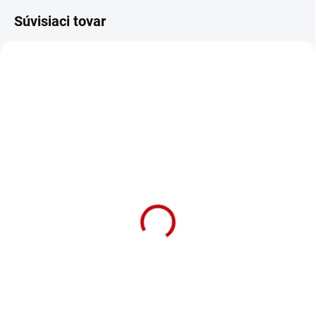
Súvisiaci tovar
NA OBJEDNÁVKU (DODANIE 7 DNÍ)
NA OBJEDNÁVKU (DODANIE 7 DNÍ)
Búdka pre stredné
Búdka pre papagáje a
papagáje a vtáky Nobby
vtáky Nobby
18,5x11,5x11cm
45x30x24cm
Detail
Detail
Drevená búdka na hniezdenie pre
Drevená búdka na hniezdenie pre
tropické spevavce (najmä
papagáje s rozmerom
amadiny, aymary) s rozmerom
45x30x24cm.