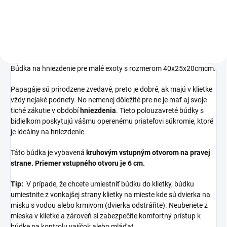
18,5x11,5x11cm.
Búdka na hniezdenie pre malé exoty s rozmerom 40x25x20cmcm.
Papagáje sú prirodzene zvedavé, preto je dobré, ak majú v klietke
vždy nejaké podnety. No nemenej dôležité pre ne je mať aj svoje
tiché zákutie v období
hniezdenia
. Tieto polouzavreté búdky s
bidielkom poskytujú vášmu operenému priateľovi súkromie, ktoré
je ideálny na hniezdenie.
Táto búdka je vybavená
kruhovým vstupným otvorom na pravej
strane. Priemer vstupného otvoru je 6 cm.
Tip:
V prípade, že chcete umiestniť búdku do klietky, búdku
umiestnite z vonkajšej strany klietky na mieste kde sú dvierka na
misku s vodou alebo krmivom (dvierka odstráňte). Neuberiete z
mieska v klietke a zároveň si zabezpečíte komfortný prístup k
búdke na kontrolu vajíčok alebo mláďat.