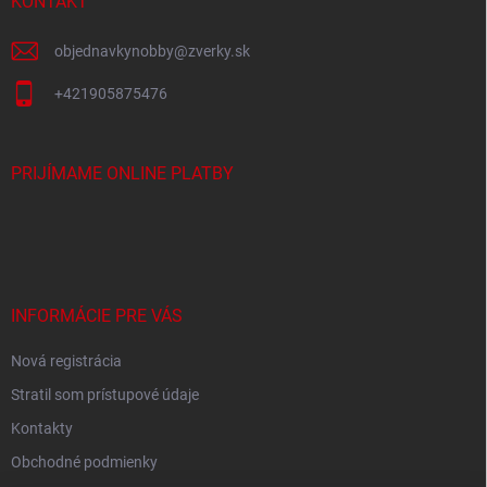
i
KONTAKT
e
objednavkynobby
@
zverky.sk
+421905875476
PRIJÍMAME ONLINE PLATBY
INFORMÁCIE PRE VÁS
Nová registrácia
Stratil som prístupové údaje
Kontakty
Obchodné podmienky