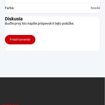
Farba
:
hnedá
Diskusia
Buďte prvý, kto napíše príspevok k tejto položke.
Pridať komentár
Z
á
p
ä
t