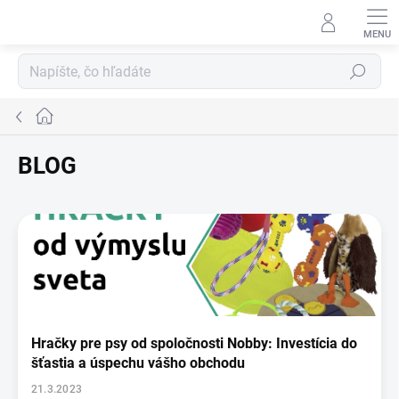
Prejsť
na
obsah
Hľadať
Domov
BLOG
V
ý
p
i
s
č
l
Hračky pre psy od spoločnosti Nobby: Investícia do
á
šťastia a úspechu vášho obchodu
n
k
21.3.2023