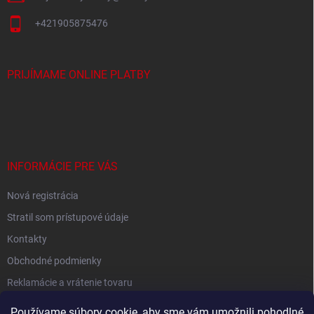
v
ý
+421905875476
p
i
s
PRIJÍMAME ONLINE PLATBY
u
INFORMÁCIE PRE VÁS
Nová registrácia
Stratil som prístupové údaje
Kontakty
Obchodné podmienky
Reklamácie a vrátenie tovaru
Podmienky ochrany osobných údajov
Používame súbory cookie, aby sme vám umožnili pohodlné