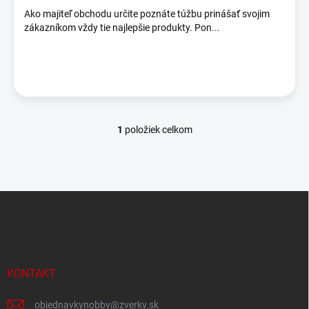
o
Ako majiteľ obchodu určite poznáte túžbu prinášať svojim
v
zákazníkom vždy tie najlepšie produkty. Pon...
1
položiek celkom
O
v
l
á
d
Z
a
á
c
p
i
e
ä
p
t
r
i
KONTAKT
v
e
k
y
objednavkynobby
@
zverky.sk