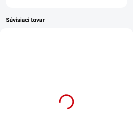
OPÝTAŤ SA
STRÁŽIŤ
Súvisiaci tovar
AKCIA
AKCIA
SKLADOM
SKLADOM
Pamlsok Jelení polený
Pamlsok Jelení rezaný
paroh pre psa veľkosť XL
paroh pre psa veľkosť S
Detail
Detail
Kvalitné snacky polovičky z
Pamlsok Jelení rezaný paroh pre
jeleních parohov. 111 - 140g
psa veľkosť S Hmotnosť: 30-50g