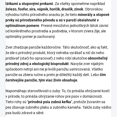
látkami a stopovými prvkami
. Za všetky spomeňme napríklad
železo, fosfor, síra, vápnik, horčík, draslík, zinok
. Obrovskou
výhodou tohto prírodného snacku je, že tieto
minerály a stopové
prvky sú prirodzeného pôvodu a sú v paroží obsiahnuté v
optimálnom pomere
. Presné množstvo jednotlivých látok závisí
od konkrétneho prostredia a podnebia, v ktorom zviera žije, ale
optimálny pomer je zachovaný.
Zver zhadzuje parožie každoročne. Táto skutočnosť, ako aj fakt,
že ide o prírodný produkt, ktorý netreba vyrábať a nič do neho
pridávať (stači ho opracovať) z neho robí skutočne
obnoviteľný
prírodný zdroj a ekologický bioprodukt
. Navyše zver nijakým
spôsobom netrpí ani nie je kvôli parožiu usmrcovaná. Všetko
parožie sa zbiera ručne a preto je dôležitý každý deň. Lebo
čím
čerstvejšie parožie, tým viac živín obsahuje
.
Napomáhaju starostlivosti o zuby: To, čo prináša ohrýzanie kostí
v prírode, to prináša ohrýzanie rohov pre psov v domácnosti.
Tieto rohy sú "
prírodná psia zubná kefka
", pretože žuvaním sa
pes zbavuje zubného plaku a zubného kameňa. Takže zuby vášho
psa budú zdravé a silné.