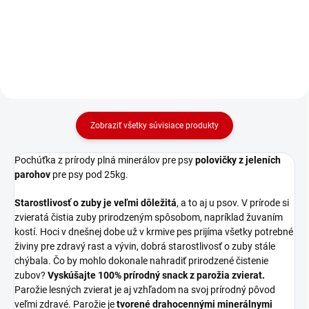
alebo dlhší ako 14 cm
Zobraziť všetky súvisiace produkty
Pochúťka z prírody plná minerálov pre psy
polovičky z jeleních
parohov
pre psy pod 25kg.
Starostlivosť o zuby je veľmi dôležitá
, a to aj u psov. V prírode si
zvieratá čistia zuby prirodzeným spôsobom, napríklad žuvaním
kostí. Hoci v dnešnej dobe už v krmive pes prijíma všetky potrebné
živiny pre zdravý rast a vývin, dobrá starostlivosť o zuby stále
chýbala. Čo by mohlo dokonale nahradiť prirodzené čistenie
zubov?
Vyskúšajte 100% prírodný snack z parožia zvierat.
Parožie lesných zvierat je aj vzhľadom na svoj prírodný pôvod
veľmi zdravé. Parožie je
tvorené drahocennými minerálnymi