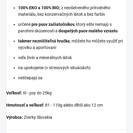
100% EKO a 100% BIO;
z neošetreného prírodného
materiálu, bez konzervačných látok a bez farbív
určené
pre psov začiatočníkov,
ktorý ešte nemajú s
parohmi skúsenosti a
dospelých psov malého vzrastu
takmer nezničiteľná hračka
; môžete ho môžete využiť pri
výcviku a aportovaní
veľa živín a minerálnych látok
na upokojenie (v stresových situáciách)
neštiepajú sa
Veľkosť:
III - psy do 25kg
Hmotnosť a veľkosť:
81 - 110g alebo dlhší ako 12 cm
Výrobca:
Zverky Slovakia