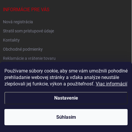
INFORMÁCIE PRE VÁS
Nová registrácia
Stratil som prístupové údaje
Kontakty
Obchodné podmienky
Reklamácie a vrátenie tovaru
Podmienky ochrany osobných údajov
Používame súbory cookie, aby sme vám umožnili pohodlné
prehliadanie webovej stránky a vďaka analýze neustále
zlepšovali jej funkcie, výkon a použiteľnosť.
Viac informácií
Shoptet.sk
Nastavenie
Copyright 2026
Nobby.sk
. Všetky práva vyhradené.
Súhlasím
Májové zľavy! E-shop je určený pre veľkoodberateľov.
Vytvoril Shoptet