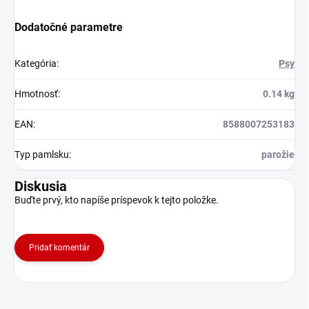
Dodatočné parametre
Kategória
:
Psy
Hmotnosť
:
0.14 kg
EAN
:
8588007253183
Typ pamlsku
:
parožie
Diskusia
Buďte prvý, kto napíše príspevok k tejto položke.
Pridať komentár