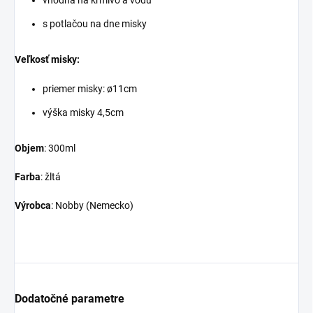
s potlačou na dne misky
Veľkosť misky:
priemer misky: ø11cm
výška misky 4,5cm
Objem
: 300ml
Farba
: žltá
Výrobca
: Nobby (Nemecko)
Dodatočné parametre