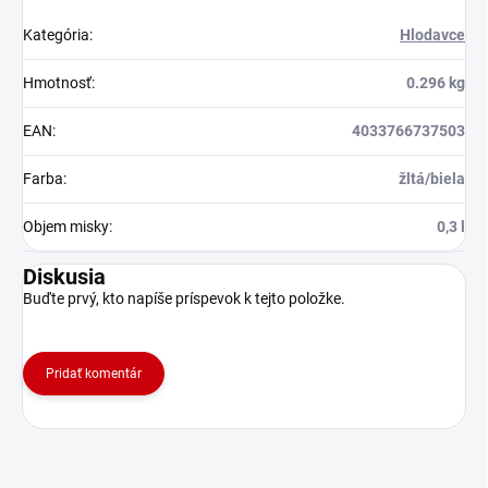
Kategória
:
Hlodavce
Hmotnosť
:
0.296 kg
EAN
:
4033766737503
Farba
:
žltá/biela
Objem misky
:
0,3 l
Diskusia
Buďte prvý, kto napíše príspevok k tejto položke.
Pridať komentár