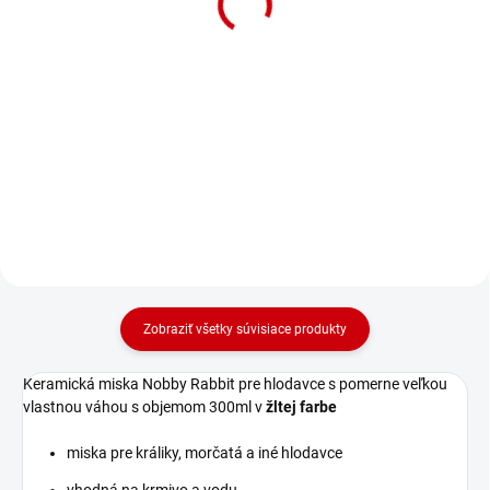
11cm Nobby Rabbit v
11cm Nobby Rabbit v
lososovej farbe
modrej farbe
Detail
Detail
Keramická miska Rabbit pre
Keramická miska Rabbit pre
hlodavce s priemerom 11cm a
hlodavce s priemerom 11cm a
objemom 300ml v lososovej
objemom 300ml v modrej farbe
farbe
Zobraziť všetky súvisiace produkty
Keramická miska Nobby Rabbit pre hlodavce s pomerne veľkou
vlastnou váhou s objemom 300ml v
žltej farbe
miska pre králiky, morčatá a iné hlodavce
vhodná na krmivo a vodu