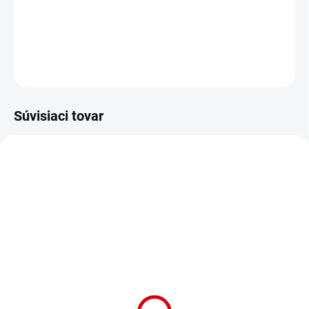
Keramická miska Rabbit pre hlodavce s priemerom 11cm a
objemom 300ml v žltej farbe
DETAILNÉ INFORMÁCIE
OPÝTAŤ SA
STRÁŽIŤ
Súvisiaci tovar
NA OBJEDNÁVKU (DODANIE 7 DNÍ)
NA OBJEDNÁVKU (DODANIE 7 DNÍ)
Miska pre králiky,
Miska pre králiky,
morčatá a hlodavce z
morčatá a hlodavce z
keramiky s priemerom
keramiky s priemerom