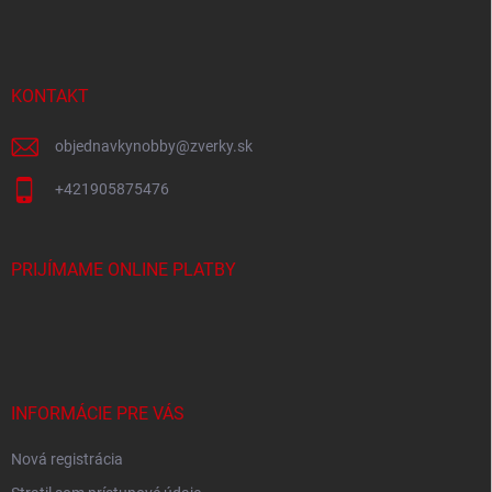
á
p
ä
t
i
KONTAKT
e
objednavkynobby
@
zverky.sk
+421905875476
PRIJÍMAME ONLINE PLATBY
INFORMÁCIE PRE VÁS
Nová registrácia