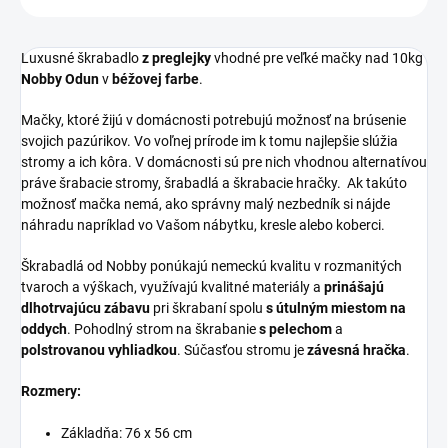
Luxusné škrabadlo
z preglejky
vhodné pre veľké mačky nad 10kg
Nobby Odun
v
béžovej farbe
.
Mačky, ktoré žijú v domácnosti potrebujú možnosť na brúsenie
svojich pazúrikov. Vo voľnej prírode im k tomu najlepšie slúžia
stromy a ich kôra. V domácnosti sú pre nich vhodnou alternatívou
práve šrabacie stromy, šrabadlá a škrabacie hračky. Ak takúto
možnosť mačka nemá, ako správny malý nezbedník si nájde
náhradu napríklad vo Vašom nábytku, kresle alebo koberci.
Škrabadlá od Nobby ponúkajú nemeckú kvalitu v rozmanitých
tvaroch a výškach, využívajú kvalitné materiály a
prinášajú
dlhotrvajúcu zábavu
pri škrabaní spolu
s útulným miestom na
oddych
. Pohodlný strom na škrabanie
s pelechom
a
polstrovanou vyhliadkou
. Súčasťou stromu je
závesná hračka
.
Rozmery:
Základňa: 76 x 56 cm