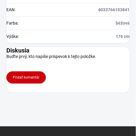
EAN
:
4033766103841
Farba
:
béžová
Výška
:
176 cm
Diskusia
Buďte prvý, kto napíše príspevok k tejto položke.
Pridať komentár
Z